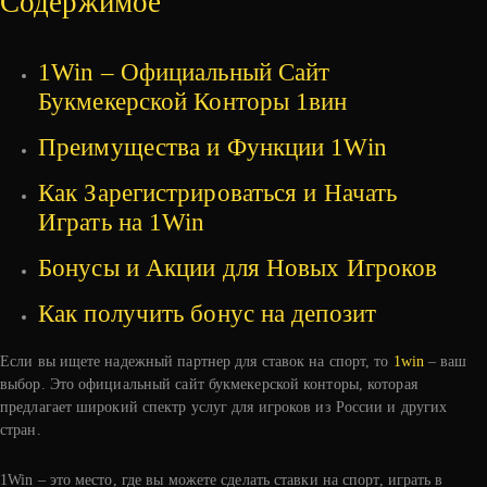
Содержимое
1Win – Официальный Сайт
Букмекерской Конторы 1вин
Преимущества и Функции 1Win
Как Зарегистрироваться и Начать
Играть на 1Win
Бонусы и Акции для Новых Игроков
Как получить бонус на депозит
Если вы ищете надежный партнер для ставок на спорт, то
1win
– ваш
выбор. Это официальный сайт букмекерской конторы, которая
предлагает широкий спектр услуг для игроков из России и других
стран.
1Win – это место, где вы можете сделать ставки на спорт, играть в