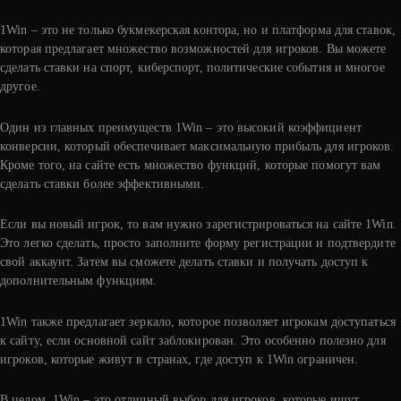
1Win – это не только букмекерская контора, но и платформа для ставок,
которая предлагает множество возможностей для игроков. Вы можете
сделать ставки на спорт, киберспорт, политические события и многое
другое.
Один из главных преимуществ 1Win – это высокий коэффициент
конверсии, который обеспечивает максимальную прибыль для игроков.
Кроме того, на сайте есть множество функций, которые помогут вам
сделать ставки более эффективными.
Если вы новый игрок, то вам нужно зарегистрироваться на сайте 1Win.
Это легко сделать, просто заполните форму регистрации и подтвердите
свой аккаунт. Затем вы сможете делать ставки и получать доступ к
дополнительным функциям.
1Win также предлагает зеркало, которое позволяет игрокам доступаться
к сайту, если основной сайт заблокирован. Это особенно полезно для
игроков, которые живут в странах, где доступ к 1Win ограничен.
В целом, 1Win – это отличный выбор для игроков, которые ищут