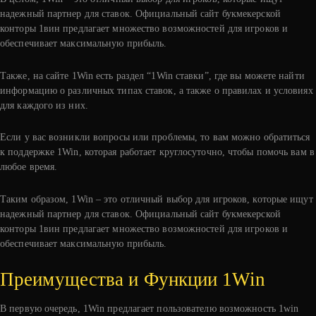
надежный партнер для ставок. Официальный сайт букмекерской
конторы 1вин предлагает множество возможностей для игроков и
обеспечивает максимальную прибыль.
Также, на сайте 1Win есть раздел “1Win ставки”, где вы можете найти
информацию о различных типах ставок, а также о правилах и условиях
для каждого из них.
Если у вас возникли вопросы или проблемы, то вам можно обратиться
к поддержке 1Win, которая работает круглосуточно, чтобы помочь вам в
любое время.
Таким образом, 1Win – это отличный выбор для игроков, которые ищут
надежный партнер для ставок. Официальный сайт букмекерской
конторы 1вин предлагает множество возможностей для игроков и
обеспечивает максимальную прибыль.
Преимущества и Функции 1Win
В первую очередь, 1Win предлагает пользователю возможность 1win