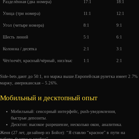
Разделённая (два номера)
17:1
18:1
Улица (три номера)
11:1
12:1
Угол (четыре номера)
8:1
9:1
Шесть линий
5:1
6:1
Колонна / десятка
2:1
3:1
Чёт/нечёт, красный/чёрный, низ/выс
1:1
2:1
Side‑bets дают до 50:1, но маржа выше.Европейская рулетка имеет 2.7%
маржу, американская – 5.26%.
Мобильный и десктопный опыт
Мобильный: сенсорный интерфейс, push‑уведомления,
быстрые депозиты.
Десктоп: высокое разрешение, несколько окон, аналитика.
Женя (27 лет, дизайнер из Бойсе): “Я ставлю “красное” в пути на