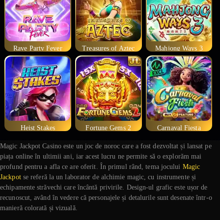
Rave Party Fever
Treasures of Aztec
Mahjong Ways 3
Heist Stakes
Fortune Gems 2
Carnaval Fiesta
Magic Jackpot Casino este un joc de noroc care a fost dezvoltat și lansat pe
piața online în ultimii ani, iar acest lucru ne permite să o explorăm mai
profund pentru a afla ce are oferit. În primul rând, tema jocului
Magic
Jackpot
se referă la un laborator de alchimie magic, cu instrumente și
echipamente străvechi care încântă privirile. Design-ul grafic este ușor de
recunoscut, având în vedere că personajele și detalurile sunt desenate într-o
manieră colorată și vizuală.