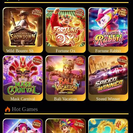
Wild Bounty Showdown
Fortune Ox
Fortune Rabbit
Mask Carnival
Bali Vacation
Speed Winner
Hot Games