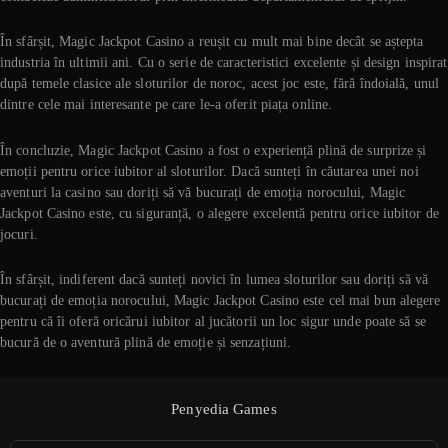
În sfârșit, Magic Jackpot Casino a reușit cu mult mai bine decât se aștepta
industria în ultimii ani. Cu o serie de caracteristici excelente și design inspirat
după temele clasice ale sloturilor de noroc, acest joc este, fără îndoială, unul
dintre cele mai interesante pe care le-a oferit piața online.
În concluzie, Magic Jackpot Casino a fost o experiență plină de surprize și
emoții pentru orice iubitor al sloturilor. Dacă sunteți în căutarea unei noi
aventuri la casino sau doriți să vă bucurați de emoția norocului, Magic
Jackpot Casino este, cu siguranță, o alegere excelentă pentru orice iubitor de
jocuri.
În sfârșit, indiferent dacă sunteți novici în lumea sloturilor sau doriți să vă
bucurați de emoția norocului, Magic Jackpot Casino este cel mai bun alegere
pentru că îi oferă oricărui iubitor al jucătorii un loc sigur unde poate să se
bucură de o aventură plină de emoție și senzațiuni.
Penyedia Games