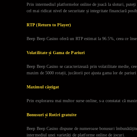
Prin intermediul platformelor online de joacă la sloturi, puteț
cel mai ridicat nivel de securitate și integritate financiară posib
RTP (Return to Player)
Beep Beep Casino oferă un RTP estimat la 96.5%, ceea ce înseamn
Volatilitate și Gama de Pariuri
Beep Beep Casino se caracterizează prin volatilitate medie, cee
maxim de 5000 rotații, jucătorii pot ajusta gama lor de pariuri 
Maximul câștigat
Prin explorarea mai multor surse online, s-a constatat că maximu
Bonusuri și Rotiri gratuite
Beep Beep Casino dispune de numeroase bonusuri îmbunătățite car
intermediul unei varietăți de platforme online de jocuri.