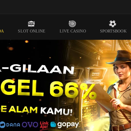
DA
SLOT ONLINE
LIVE CASINO
SPORTSBOOK