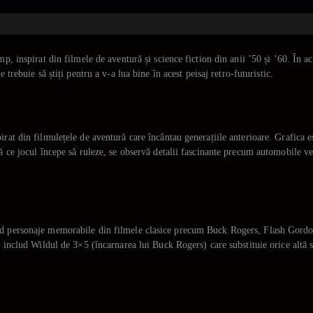
p, inspirat din filmele de aventură și science fiction din anii ’50 și ’60. În a
e trebuie să știți pentru a v-a lua bine în acest peisaj retro-futuristic.
rat din filmulețele de aventură care încântau generațiile anterioare. Grafica e
tă ce jocul începe să ruleze, se observă detalii fascinante precum automobile v
d personaje memorabile din filmele clasice precum Buck Rogers, Flash Gordon și
le includ Wildul de 3×5 (încarnarea lui Buck Rogers) care substituie orice altă