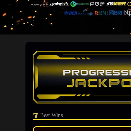
Best Wins