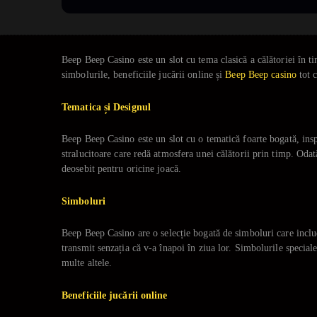
Beep Beep Casino este un slot cu tema clasică a călătoriei în tim
simbolurile, beneficiile jucării online și
Beep Beep casino
tot c
Tematica și Designul
Beep Beep Casino este un slot cu o tematică foarte bogată, inspi
stralucitoare care redă atmosfera unei călătorii prin timp. Oda
deosebit pentru oricine joacă.
Simboluri
Beep Beep Casino are o selecție bogată de simboluri care inclu
transmit senzația că v-a înapoi în ziua lor. Simbolurile specia
multe altele.
Beneficiile jucării online