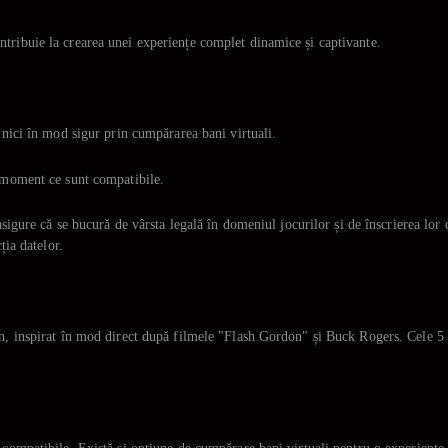
tribuie la crearea unei experiențe complet dinamice și captivante.
unici în mod sigur prin cumpărarea bani virtuali.
n moment ce sunt compatibile.
asigure că se bucură de vârsta legală în domeniul jocurilor și de înscrierea lor 
ția datelor.
n, inspirat în mod direct după filmele "Flash Gordon" și Buck Rogers. Cele 5 r