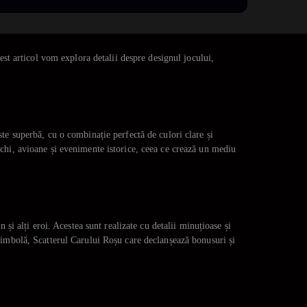
cest articol vom explora detalii despre designul jocului,
ste superbă, cu o combinație perfectă de culori clare și
echi, avioane și evenimente istorice, ceea ce crează un mediu
 alți eroi. Acestea sunt realizate cu detalii minuțioase și
 simbolă, Scatterul Carului Roșu care declanșează bonusuri și