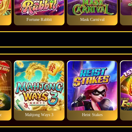
Fortune Rabbit
Mask Carnival
c
Mahjong Ways 3
Heist Stakes