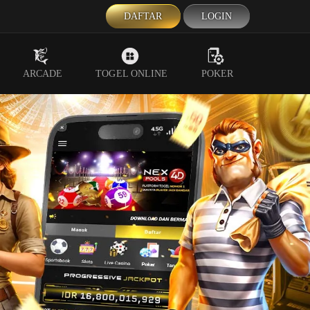
DAFTAR
LOGIN
ARCADE
TOGEL ONLINE
POKER