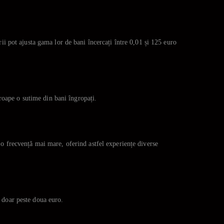
rii pot ajusta gama lor de bani încercați între 0,01 și 125 euro
roape o sutime din bani îngropați.
a o frecvență mai mare, oferind astfel experiențe diverse
e doar peste doua euro.