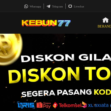
Whatsapp
Telegram
Livechat
BERAN