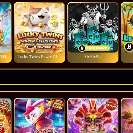
1000
Lucky Twins Power Clusters
SixSixSix