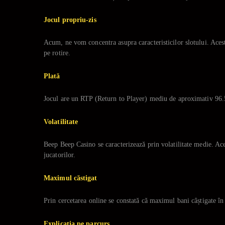
Jocul propriu-zis
Acum, ne vom concentra asupra caracteristicilor slotului. Acest 
pe rotire.
Plată
Jocul are un RTP (Return to Player) mediu de aproximativ 96.5%
Volatilitate
Beep Beep Casino se caracterizează prin volatilitate medie. Aces
jucatorilor.
Maximul căstigat
Prin cercetarea online se constată că maximul bani câștigate în
Explicația pe parcurs