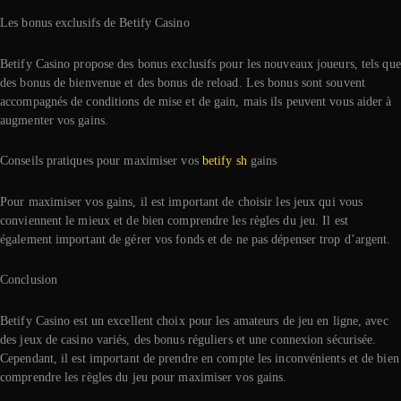
Les bonus exclusifs de Betify Casino
Betify Casino propose des bonus exclusifs pour les nouveaux joueurs, tels que
des bonus de bienvenue et des bonus de reload. Les bonus sont souvent
accompagnés de conditions de mise et de gain, mais ils peuvent vous aider à
augmenter vos gains.
Conseils pratiques pour maximiser vos
betify sh
gains
Pour maximiser vos gains, il est important de choisir les jeux qui vous
conviennent le mieux et de bien comprendre les règles du jeu. Il est
également important de gérer vos fonds et de ne pas dépenser trop d’argent.
Conclusion
Betify Casino est un excellent choix pour les amateurs de jeu en ligne, avec
des jeux de casino variés, des bonus réguliers et une connexion sécurisée.
Cependant, il est important de prendre en compte les inconvénients et de bien
comprendre les règles du jeu pour maximiser vos gains.