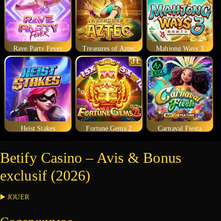
Rave Party Fever
Treasures of Aztec
Mahjong Ways 3
Heist Stakes
Fortune Gems 2
Carnaval Fiesta
Betify Casino – Avis & Bonus
exclusif (2026)
▶️ JOUER