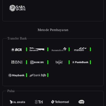
Metode Pembayaran
Transfer Bank
Pulsa