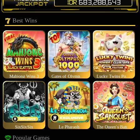
Best Wins
Mahjong Wins 3
Gates of Olympus 1000
Lucky Twins Power Clusters
SixSixSix
Le Pharaoh
The Queen's Banquet
Popular Games