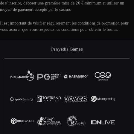
de s’inscrire, déposer une première mise de 20 € minimum et utiliser un
moyen de paiement accepté par le casino.
Il est important de vérifier régulièrement les conditions de promotion pour
vous assurer que vous respectez les conditions pour obtenir le bonus.
Penyedia Games