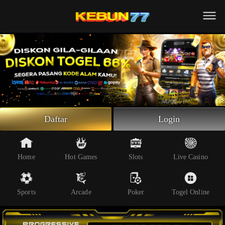
Beranda
Slot Online
Live Casino
Sportsbook
Arcade
Togel Online
Daftar
Login
Poker
Whatsapp
Home
Hot Games
Slots
Live Casino
Telegram
Sports
Arcade
Poker
Togel Online
Livechat