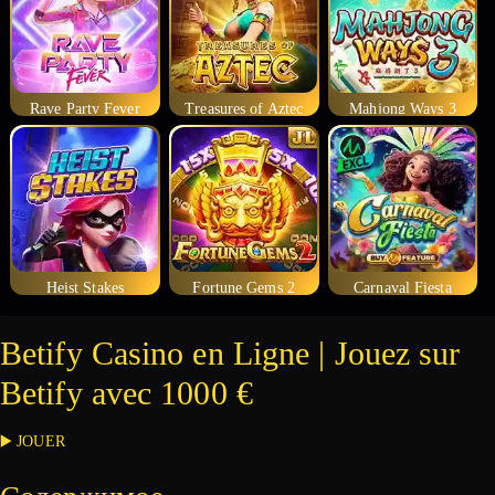
Rave Party Fever
Treasures of Aztec
Mahjong Ways 3
Heist Stakes
Fortune Gems 2
Carnaval Fiesta
Betify Casino en Ligne | Jouez sur
Betify avec 1000 €
▶️ JOUER