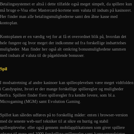
Betalingssystemet er altså i dette tilfælde også meget simpelt, da spillere kun
må bruge e-Visa eller Mastercard-kortene som valuta til indsats på kasinoret.
Her finder man alle betalingsmulighederne samt den åbne kasse med
kontoplan.
Kontoplanen er en værdig vej for at få et overordnet blik på, hvordan det
hele fungere og hvor meget der indkomme ud fra forskellige indsættelses
muligheder. Man finder her også alt omkring bonusmulighedene sammen
med indsats af valuta til de pågældende bonusser.
Spil
I modsatretning af andre kasinoer kan spilleoplevelsen være meget vidtfolden
i Candyspinz, hvori er der mange forskellige spilleregler og muligheder
herfra. Spillere finder flere spilleregler fra kendte levere, som bl.a.
Microgaming (MGM) samt Evolution Gaming.
Spillet kan således udføres på to forskellig måder: enten i browser-version
med de seneste web-surf tekniker til at sikre en hurtig og stabil
spilleoplevelse; eller også gennem mobilapplikationen som giver spillere
adgang til mere end 1000 forskellige spilleregler samt kampagneudsigter.