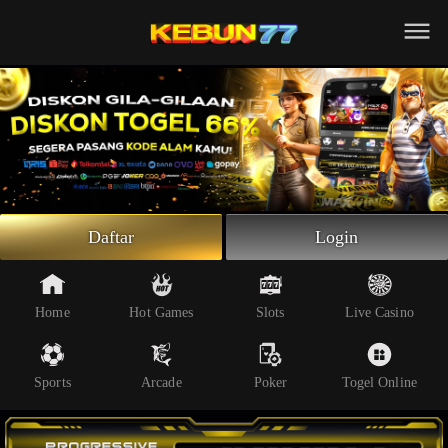
Beranda
Slot Online
Live Casino
Sportsbook
Arcade
Togel Online
Daftar
Login
Poker
Whatsapp
Home
Hot Games
Slots
Live Casino
Telegram
Sports
Arcade
Poker
Togel Online
Livechat