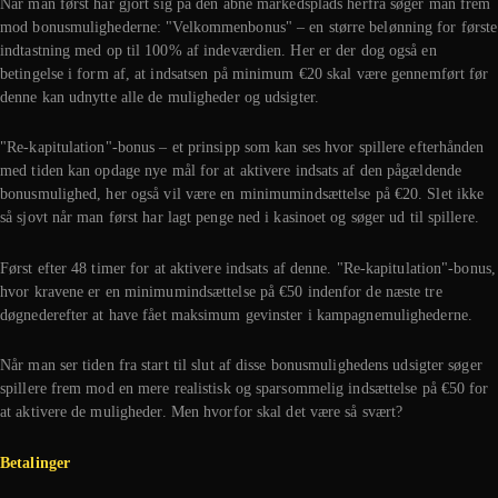
Når man først har gjort sig på den åbne markedsplads herfra søger man frem
mod bonusmulighederne: "Velkommenbonus" – en større belønning for første
indtastning med op til 100% af indeværdien. Her er der dog også en
betingelse i form af, at indsatsen på minimum €20 skal være gennemført før
denne kan udnytte alle de muligheder og udsigter.
"Re-kapitulation"-bonus – et prinsipp som kan ses hvor spillere efterhånden
med tiden kan opdage nye mål for at aktivere indsats af den pågældende
bonusmulighed, her også vil være en minimumindsættelse på €20. Slet ikke
så sjovt når man først har lagt penge ned i kasinoet og søger ud til spillere.
Først efter 48 timer for at aktivere indsats af denne. "Re-kapitulation"-bonus,
hvor kravene er en minimumindsættelse på €50 indenfor de næste tre
døgnederefter at have fået maksimum gevinster i kampagnemulighederne.
Når man ser tiden fra start til slut af disse bonusmulighedens udsigter søger
spillere frem mod en mere realistisk og sparsommelig indsættelse på €50 for
at aktivere de muligheder. Men hvorfor skal det være så svært?
Betalinger