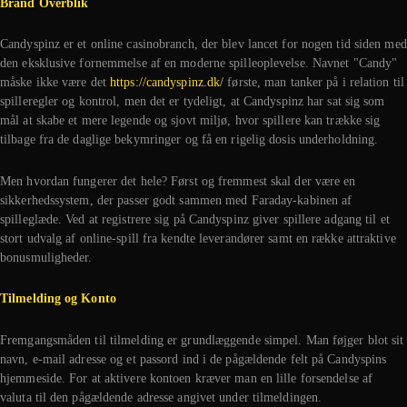
Brand Overblik
Candyspinz er et online casinobranch, der blev lancet for nogen tid siden med
den eksklusive fornemmelse af en moderne spilleoplevelse. Navnet "Candy"
måske ikke være det
https://candyspinz.dk/
første, man tanker på i relation til
spilleregler og kontrol, men det er tydeligt, at Candyspinz har sat sig som
mål at skabe et mere legende og sjovt miljø, hvor spillere kan trække sig
tilbage fra de daglige bekymringer og få en rigelig dosis underholdning.
Men hvordan fungerer det hele? Først og fremmest skal der være en
sikkerhedssystem, der passer godt sammen med Faraday-kabinen af
spilleglæde. Ved at registrere sig på Candyspinz giver spillere adgang til et
stort udvalg af online-spill fra kendte leverandører samt en række attraktive
bonusmuligheder.
Tilmelding og Konto
Fremgangsmåden til tilmelding er grundlæggende simpel. Man føjger blot sit
navn, e-mail adresse og et passord ind i de pågældende felt på Candyspins
hjemmeside. For at aktivere kontoen kræver man en lille forsendelse af
valuta til den pågældende adresse angivet under tilmeldingen.