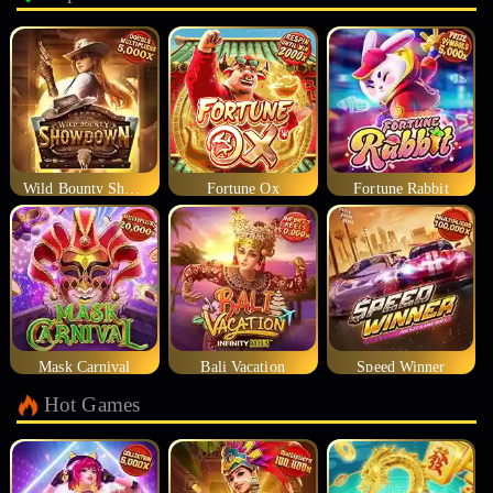
Wild Bounty Showdown
Fortune Ox
Fortune Rabbit
Mask Carnival
Bali Vacation
Speed Winner
Hot Games