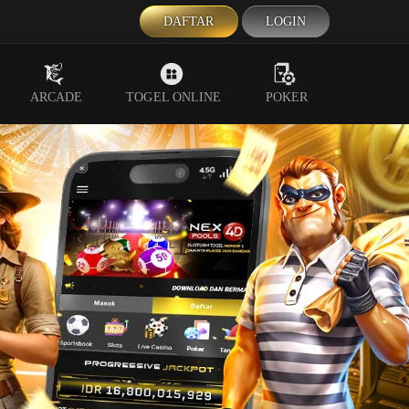
DAFTAR
LOGIN
ARCADE
TOGEL ONLINE
POKER