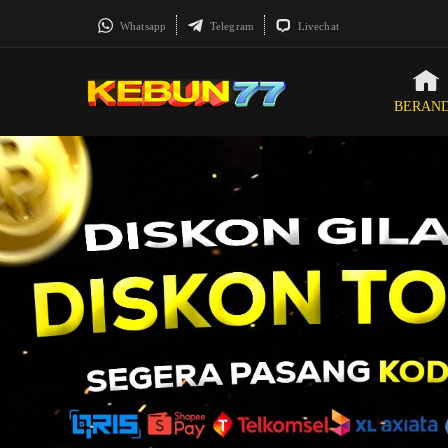
Whatsapp
Telegram
Livechat
BERAN