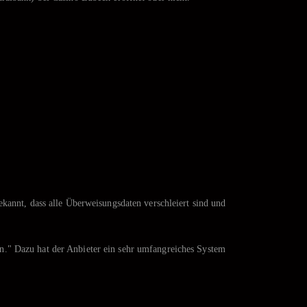
ekannt, dass alle Überweisungsdaten verschleiert sind und
n." Dazu hat der Anbieter ein sehr umfangreiches System