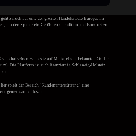
s geht zurück auf eine der größten Handelsstädte Europas im
len, um den Spieler ein Gefühl von Tradition und Komfort zu
sino hat seinen Hauptsitz auf Malta, einem bekannten Ort für
). Die Plattform ist auch lizenziert in Schleswig-Holstein
ehen.
Hier spielt der Bereich "Kundenunterstützung" eine
lern gemeinsam zu lösen.