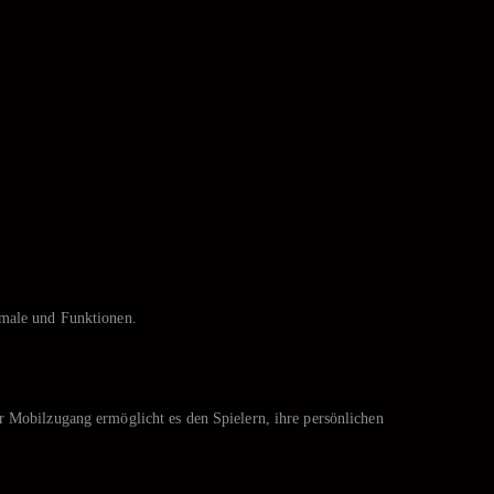
kmale und Funktionen.
er Mobilzugang ermöglicht es den Spielern, ihre persönlichen