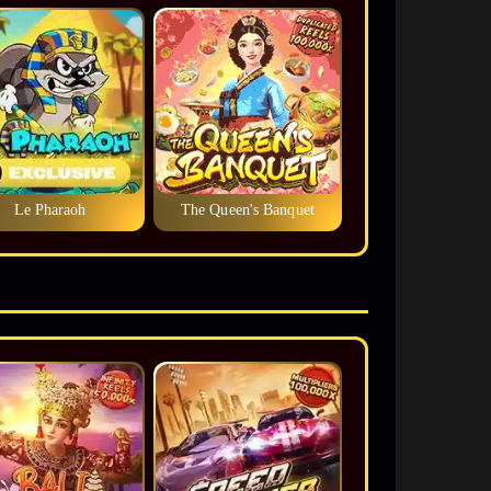
Le Pharaoh
The Queen's Banquet