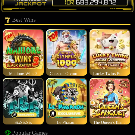
Best Wins
Mahjong Wins 3
Gates of Olympus 1000
Lucky Twins Power Clusters
SixSixSix
Le Pharaoh
The Queen's Banquet
Popular Games