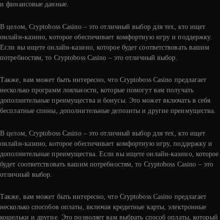
и финансовые данные.
В целом, Cryptoboss Casino – это отличный выбор для тех, кто ищет
онлайн-казино, которое обеспечивает комфортную игру и поддержку.
Если вы ищете онлайн-казино, которое будет соответствовать вашим
потребностям, то Cryptoboss Casino – это отличный выбор.
Также, вам может быть интересно, что Cryptoboss Casino предлагает
несколько программ лояльности, которые помогут вам получать
дополнительные преимущества и бонусы. Это может включать в себя
бесплатные спины, дополнительные депозиты и другие преимущества.
В целом, Cryptoboss Casino – это отличный выбор для тех, кто ищет
онлайн-казино, которое обеспечивает комфортную игру, поддержку и
дополнительные преимущества. Если вы ищете онлайн-казино, которое
будет соответствовать вашим потребностям, то Cryptoboss Casino – это
отличный выбор.
Также, вам может быть интересно, что Cryptoboss Casino предлагает
несколько способов оплаты, включая кредитные карты, электронные
кошельки и другие. Это позволяет вам выбрать способ оплаты, который