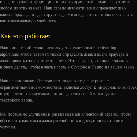
игры, получать информацию о них и управлять вашими аккаунтами на
любом из этих языков. Наш сервис автоматически определяет язык
вашего браузера и адаптирует содержимое для него, чтобы обеспечить
вам максимальную удобность.
Как это работает
Наш клиентский сервис использует advanced machine learning
algorithms, чтобы автоматически определять язык вашего браузера и
адаптировать содержимое для него. Это означает, что вы не должны
ничего делать, чтобы начать играть в Cryptoboss Casino на вашем языке.
Наш сервис также обеспечивает поддержку для игроков с
ограниченными возможностями, включая доступ к информации о играх
и управлению аккаунтами с помощью голосовой команды или
текстового ввода.
Мы постоянно улучшаем и развиваем наш клиентский сервис, чтобы
обеспечить вам максимальную удобность и доступность к нашим
услугам.