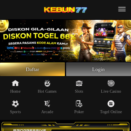
Beranda
Slot Online
Live Casino
Sportsbook
Arcade
Togel Online
Daftar
Login
Poker
Whatsapp
Home
Hot Games
Slots
Live Casino
Telegram
Sports
Arcade
Poker
Togel Online
Livechat