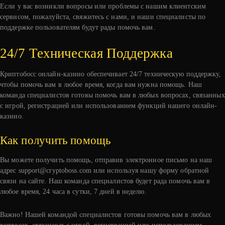
Если у вас возникли вопросы или проблемы с нашим клиентским
сервисом, пожалуйста, свяжитесь с нами, и наши специалисты по
поддержке пользователям будут рады помочь вам.
24/7 Техническая Поддержка
Криптобосс онлайн-казино обеспечивает 24/7 техническую поддержку,
чтобы помочь вам в любое время, когда вам нужна помощь. Наш
команда специалистов готовы помочь вам в любых вопросах, связанных
с игрой, регистрацией или использованием функций нашего онлайн-
казино.
Как получить помощь
Вы можете получить помощь, отправив электронное письмо на наш
адрес support@cryptoboss.com или используя нашу форму обратной
связи на сайте. Наш команда специалистов будет рада помочь вам в
любое время, 24 часа в сутки, 7 дней в неделю.
Важно! Нашей командой специалистов готовы помочь вам в любых