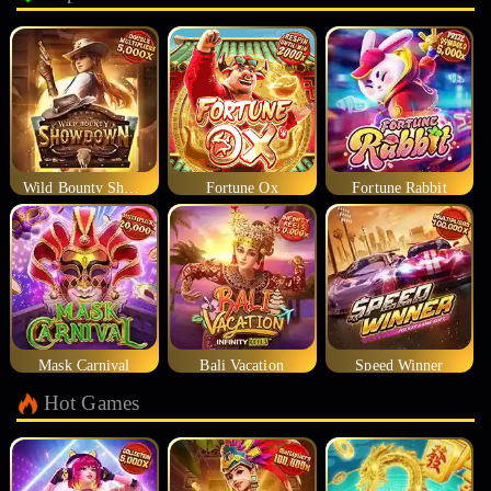
Wild Bounty Showdown
Fortune Ox
Fortune Rabbit
Mask Carnival
Bali Vacation
Speed Winner
Hot Games