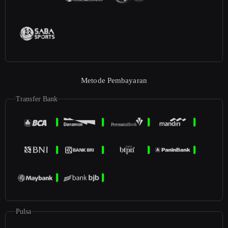
Metode Pembayaran
Transfer Bank
Pulsa