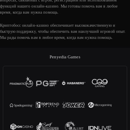
вопросах, связанных с игрой, регистрацией или использованием
функций нашего онлайн-казино. Мы готовы помочь вам в любое
время, когда вам нужна помощь.
Криптобосс онлайн-казино обеспечивает высококачественную и
быструю поддержку, чтобы обеспечить вам наилучший игровой опыт.
Мы рады помочь вам в любое время, когда вам нужна помощь.
Penyedia Games