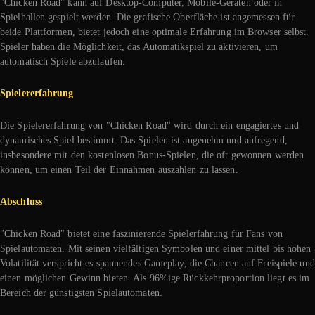
"Chicken Road" kann auf Desktop-Computer, Mobile-Geräten oder in
Spielhallen gespielt werden. Die grafische Oberfläche ist angemessen für
beide Plattformen, bietet jedoch eine optimale Erfahrung im Browser selbst.
Spieler haben die Möglichkeit, das Automatikspiel zu aktivieren, um
automatisch Spiele abzulaufen.
Spielererfahrung
Die Spielererfahrung von "Chicken Road" wird durch ein engagiertes und
dynamisches Spiel bestimmt. Das Spielen ist angenehm und aufregend,
insbesondere mit den kostenlosen Bonus-Spielen, die oft gewonnen werden
können, um einen Teil der Einnahmen auszahlen zu lassen.
Abschluss
"Chicken Road" bietet eine faszinierende Spielerfahrung für Fans von
Spielautomaten. Mit seinen vielfältigen Symbolen und einer mittel bis hohen
Volatilität verspricht es spannendes Gameplay, die Chancen auf Freispiele und
einen möglichen Gewinn bieten. Als 96%ige Rückkehrproportion liegt es im
Bereich der günstigsten Spielautomaten.