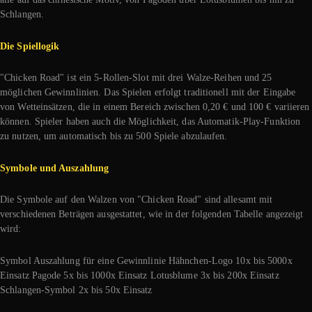
Schlangen.
Die Spiellogik
"Chicken Road" ist ein 5-Rollen-Slot mit drei Walze-Reihen und 25
möglichen Gewinnlinien. Das Spielen erfolgt traditionell mit der Eingabe
von Wetteinsätzen, die in einem Bereich zwischen 0,20 € und 100 € variieren
können. Spieler haben auch die Möglichkeit, das Automatik-Play-Funktion
zu nutzen, um automatisch bis zu 500 Spiele abzulaufen.
Symbole und Auszahlung
Die Symbole auf den Walzen von "Chicken Road" sind allesamt mit
verschiedenen Beträgen ausgestattet, wie in der folgenden Tabelle angezeigt
wird:
Symbol Auszahlung für eine Gewinnlinie Hähnchen-Logo 10x bis 5000x
Einsatz Pagode 5x bis 1000x Einsatz Lotusblume 3x bis 200x Einsatz
Schlangen-Symbol 2x bis 50x Einsatz