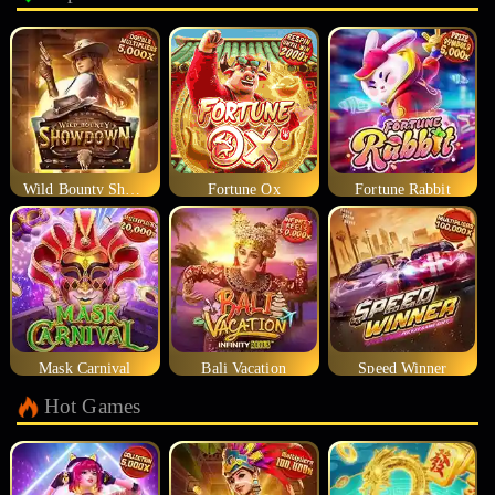
Wild Bounty Showdown
Fortune Ox
Fortune Rabbit
Mask Carnival
Bali Vacation
Speed Winner
Hot Games