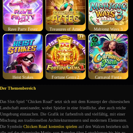
Rave Party Fever
Treasures of Aztec
Mahjong Ways 3
Heist Stakes
Fortune Gems 2
Carnaval Fiesta
Der Themenbereich
Das Slot-Spiel "Chicken Road" setzt sich mit dem Konzept der chinesischen
Landschaft auseinander, wobei Spieler in eine friedliche, aber auch reiche
Umgebung eintauchen. Die Grafik ist farbenfroh und vielfältig, mit einer
Mischung aus traditionellen Architekturmustern und modernen Elementen.
Die Symbole
Chicken Road kostenlos spielen
auf den Walzen beziehen sich
alle auf das chinesische Motiv, von Pagoden über Lotusblumen bis hin zu