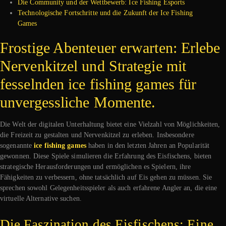
Die Community und der Wettbewerb: Ice Fishing Esports
Technologische Fortschritte und die Zukunft der Ice Fishing
Games
Frostige Abenteuer erwarten: Erlebe
Nervenkitzel und Strategie mit
fesselnden ice fishing games für
unvergessliche Momente.
Die Welt der digitalen Unterhaltung bietet eine Vielzahl von Möglichkeiten,
die Freizeit zu gestalten und Nervenkitzel zu erleben. Insbesondere
sogenannte
ice fishing games
haben in den letzten Jahren an Popularität
gewonnen. Diese Spiele simulieren die Erfahrung des Eisfischens, bieten
strategische Herausforderungen und ermöglichen es Spielern, ihre
Fähigkeiten zu verbessern, ohne tatsächlich auf Eis gehen zu müssen. Sie
sprechen sowohl Gelegenheitsspieler als auch erfahrene Angler an, die eine
virtuelle Alternative suchen.
Die Faszination des Eisfischens: Eine