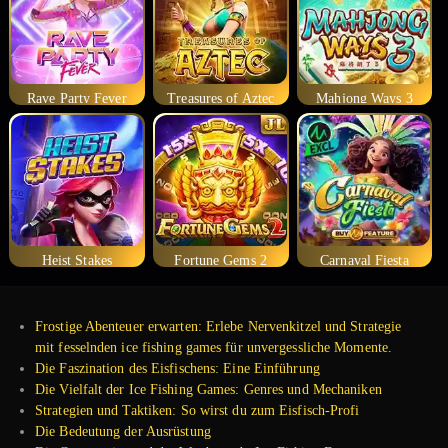
Rave Party Fever
Treasures of Aztec
Mahjong Ways 3
Heist Stakes
Fortune Gems 2
Carnaval Fiesta
Frostige Abenteuer erwarten: Erlebe Nervenkitzel und Strategie
mit fesselnden ice fishing games für unvergessliche Momente.
Die Faszination des Eisfischens: Eine Einführung
Die Vielfalt der Ice Fishing Games: Genres und Mechaniken
Strategien und Taktiken: So wirst du zum Eisfisch-Profi
Die Bedeutung der Ausrüstung