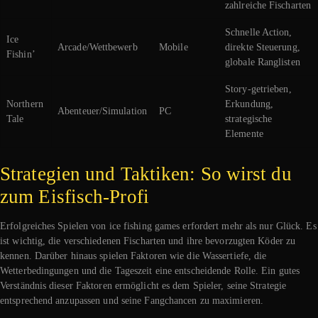
zahlreiche Fischarten
Schnelle Action,
Ice
Arcade/Wettbewerb
Mobile
direkte Steuerung,
Fishin’
globale Ranglisten
Story-getrieben,
Northern
Erkundung,
Abenteuer/Simulation
PC
Tale
strategische
Elemente
Strategien und Taktiken: So wirst du
zum Eisfisch-Profi
Erfolgreiches Spielen von ice fishing games erfordert mehr als nur Glück. Es
ist wichtig, die verschiedenen Fischarten und ihre bevorzugten Köder zu
kennen. Darüber hinaus spielen Faktoren wie die Wassertiefe, die
Wetterbedingungen und die Tageszeit eine entscheidende Rolle. Ein gutes
Verständnis dieser Faktoren ermöglicht es dem Spieler, seine Strategie
entsprechend anzupassen und seine Fangchancen zu maximieren.