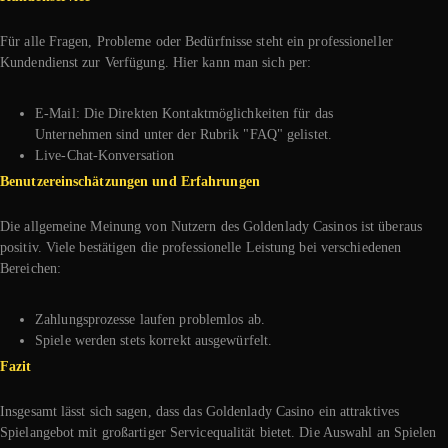
Für alle Fragen, Probleme oder Bedürfnisse steht ein professioneller
Kundendienst zur Verfügung. Hier kann man sich per:
E-Mail: Die Direkten Kontaktmöglichkeiten für das
Unternehmen sind unter der Rubrik "FAQ" gelistet.
Live-Chat-Konversation
Benutzereinschätzungen und Erfahrungen
Die allgemeine Meinung von Nutzern des Goldenlady Casinos ist überaus
positiv. Viele bestätigen die professionelle Leistung bei verschiedenen
Bereichen:
Zahlungsprozesse laufen problemlos ab.
Spiele werden stets korrekt ausgewürfelt.
Fazit
Insgesamt lässt sich sagen, dass das Goldenlady Casino ein attraktives
Spielangebot mit großartiger Servicequalität bietet. Die Auswahl an Spielen