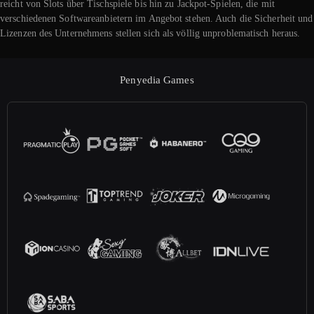
reicht von Slots über Tischspiele bis hin zu Jackpot-Spielen, die mit
verschiedenen Softwareanbietern im Angebot stehen. Auch die Sicherheit und
Lizenzen des Unternehmens stellen sich als völlig unproblematisch heraus.
Penyedia Games