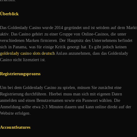
Überblick
Das Goldenlady Casino wurde 2014 gegründet und ist seitdem auf dem Markt
aktiv. Das Casino gehört zu einer Gruppe von Online-Casinos, die unter
verschiedenen Marken firmieren. Der Hauptsitz des Unternehmens befindet
sich in Panama, was für einige Kritik gesorgt hat. Es gibt jedoch keinen
goldenlady casino slots deutsch
Anlass anzunehmen, dass das Goldenlady
Casino nicht lizenziert ist.
Registrierungsprozess
Um bei dem Goldenlady Casino zu spielen, müssen Sie zunächst eine
Registrierung durchführen. Hierbei muss man sich mit eigenen Daten
anmelden und einen Benutzernamen sowie ein Passwort wählen. Die
Anmeldung sollte etwa 2-3 Minuten dauern und kann online direkt auf der
Website erfolgen.
Accountfeatures