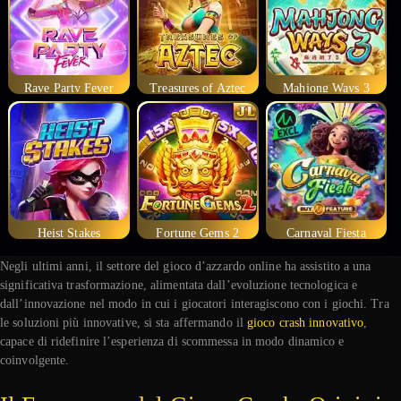
Rave Party Fever
Treasures of Aztec
Mahjong Ways 3
Heist Stakes
Fortune Gems 2
Carnaval Fiesta
Negli ultimi anni, il settore del gioco d’azzardo online ha assistito a una
significativa trasformazione, alimentata dall’evoluzione tecnologica e
dall’innovazione nel modo in cui i giocatori interagiscono con i giochi. Tra
le soluzioni più innovative, si sta affermando il
gioco crash innovativo
,
capace di ridefinire l’esperienza di scommessa in modo dinamico e
coinvolgente.