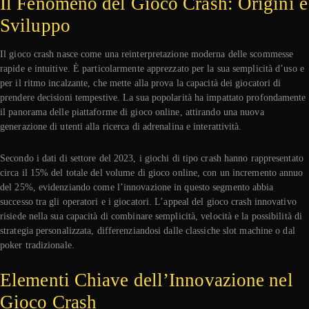
Il Fenomeno del Gioco Crash: Origini e
Sviluppo
Il gioco crash nasce come una reinterpretazione moderna delle scommesse
rapide e intuitive. È particolarmente apprezzato per la sua semplicità d’uso e
per il ritmo incalzante, che mette alla prova la capacità dei giocatori di
prendere decisioni tempestive. La sua popolarità ha impattato profondamente
il panorama delle piattaforme di gioco online, attirando una nuova
generazione di utenti alla ricerca di adrenalina e interattività.
Secondo i dati di settore del 2023, i giochi di tipo crash hanno rappresentato
circa il 15% del totale del volume di gioco online, con un incremento annuo
del 25%, evidenziando come l’innovazione in questo segmento abbia
successo tra gli operatori e i giocatori. L’appeal del gioco crash innovativo
risiede nella sua capacità di combinare semplicità, velocità e la possibilità di
strategia personalizzata, differenziandosi dalle classiche slot machine o dal
poker tradizionale.
Elementi Chiave dell’Innovazione nel
Gioco Crash