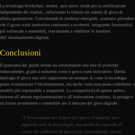
La tecnologia blockchain, inoltre, apre nuove strade per la certificazione
indipendente dei risultati, rafforzando la fiducia nei sistemi di gioco di
ultima generazione. Considerando le tendenze emergenti, possiamo prevedere
che il gioco crash innovativo continuerà a evolversi, integrando funzionalità
più sofisticate e sostenibili, continuando a ridefinire le frontiere
dell’intrattenimento digitale.
Conclusioni
Il panorama dei giochi online sta attraversando una fase di profondo
rinnovamento, grazie a soluzioni come il gioco crash innovativo. Questa
tipologia di gioco non solo rappresenta un esempio di come la tecnologia
possa rivoluzionare l’intrattenimento, ma anche come essa possa contribuire a
modelli più responsabili e trasparenti. La competitività di questo settore,
insieme all’attenta regolamentazione e all’innovazione continua, fa presagire
un futuro promettente e sostenibile per il mercato del gioco digitale.
“L’innovazione nel settore del gioco d’azzardo non
riguarda solo la tecnologia, ma anche la capacità di
creare un ambiente di gioco più coinvolgente, sicuro