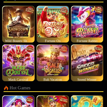
Wild Bounty Showdown
Fortune Ox
Fortune Rabbit
Mask Carnival
Bali Vacation
Speed Winner
Hot Games