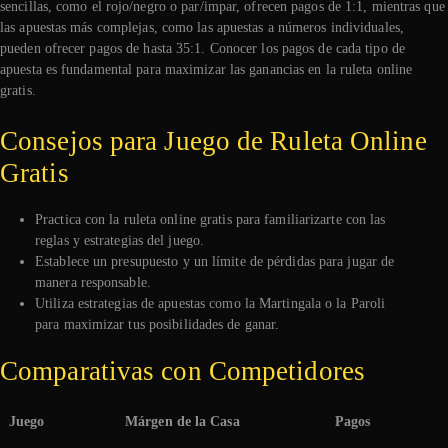
sencillas, como el rojo/negro o par/impar, ofrecen pagos de 1:1, mientras que
las apuestas más complejas, como las apuestas a números individuales,
pueden ofrecer pagos de hasta 35:1. Conocer los pagos de cada tipo de
apuesta es fundamental para maximizar las ganancias en la ruleta online
gratis.
Consejos para Juego de Ruleta Online
Gratis
Practica con la ruleta online gratis para familiarizarte con las
reglas y estrategias del juego.
Establece un presupuesto y un límite de pérdidas para jugar de
manera responsable.
Utiliza estrategias de apuestas como la Martingala o la Paroli
para maximizar tus posibilidades de ganar.
Comparativas con Competidores
Juego
Márgen de la Casa
Pagos