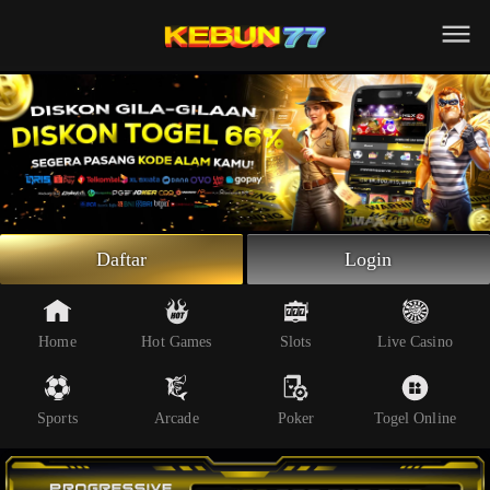
Beranda
Slot Online
Live Casino
Sportsbook
Arcade
Togel Online
Daftar
Login
Poker
Whatsapp
Home
Hot Games
Slots
Live Casino
Telegram
Sports
Arcade
Poker
Togel Online
Livechat