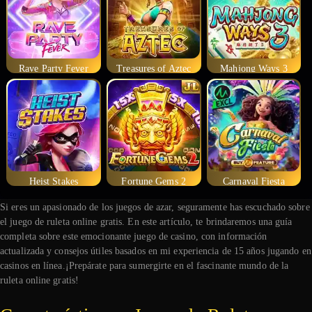
Rave Party Fever
Treasures of Aztec
Mahjong Ways 3
Heist Stakes
Fortune Gems 2
Carnaval Fiesta
Si eres un apasionado de los juegos de azar, seguramente has escuchado sobre
el juego de ruleta online gratis. En este artículo, te brindaremos una guía
completa sobre este emocionante juego de casino, con información
actualizada y consejos útiles basados en mi experiencia de 15 años jugando en
casinos en línea.¡Prepárate para sumergirte en el fascinante
mundo de la
ruleta online gratis!