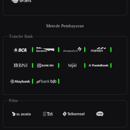
Metode Pembayaran
Transfer Bank
Pulsa