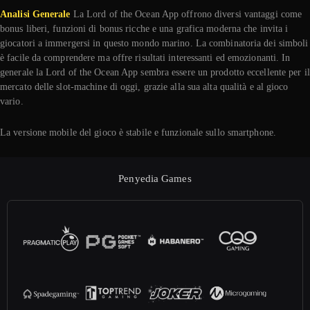
Analisi Generale
La Lord of the Ocean App offrono diversi vantaggi come
bonus liberi, funzioni di bonus ricche e una grafica moderna che invita i
giocatori a immergersi in questo mondo marino. La combinatoria dei simboli
è facile da comprendere ma offre risultati interessanti ed emozionanti. In
generale la Lord of the Ocean App sembra essere un prodotto eccellente per il
mercato delle slot-machine di oggi, grazie alla sua alta qualità e al gioco
vario.
La versione mobile del gioco è stabile e funzionale sullo smartphone.
Penyedia Games