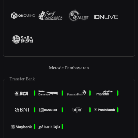
Metode Pembayaran
Transfer Bank