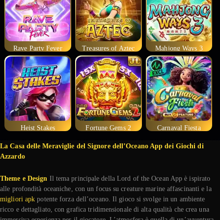
Rave Party Fever
Treasures of Aztec
Mahjong Ways 3
Heist Stakes
Fortune Gems 2
Carnaval Fiesta
La Casa delle Meraviglie del Signore dell’Oceano App dei Giochi di
Azzardo
Theme e Design
Il tema principale della Lord of the Ocean App è ispirato
alle profondità oceaniche, con un focus su creature marine affascinanti e la
migliori apk
potente forza dell’oceano. Il gioco si svolge in un ambiente
ricco e dettagliato, con grafica tridimensionale di alta qualità che crea una
immersiva esperienza per il giocatore. L’atmosfera è quella di un’avventura