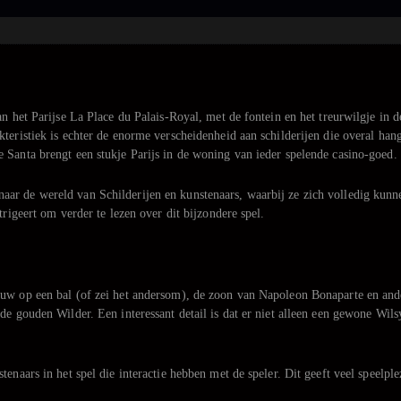
an het Parijse La Place du Palais-Royal, met de fontein en het treurwilgje in 
kteristiek is echter de enorme verscheidenheid aan schilderijen die overal ha
 Santa brengt een stukje Parijs in de woning van ieder spelende casino-goed.
r de wereld van Schilderijen en kunstenaars, waarbij ze zich volledig kunnen
trigeert om verder te lezen over dit bijzondere spel.
rouw op een bal (of zei het andersom), de zoon van Napoleon Bonaparte en an
de gouden Wilder. Een interessant detail is dat er niet alleen een gewone Wil
enaars in het spel die interactie hebben met de speler. Dit geeft veel speelpl