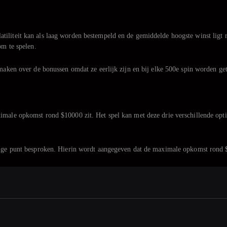
iliteit kan als laag worden bestempeld en de gemiddelde hoogste winst ligt 
om te spelen.
 maken over de bonussen omdat ze eerlijk zijn en bij elke 500e spin worden ge
imale opkomst rond $10000 zit. Het spel kan met deze drie verschillende opt
rige punt besproken. Hierin wordt aangegeven dat de maximale opkomst rond $7