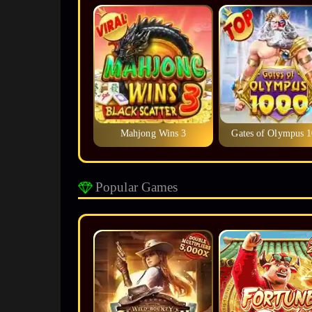
Mahjong Wins 3
Gates of Olympus 
Popular Games