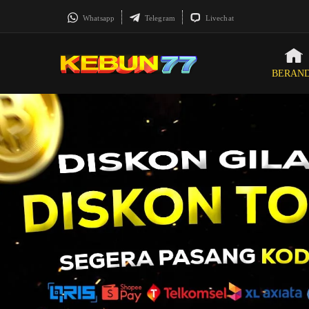
Whatsapp
Telegram
Livechat
BERAN