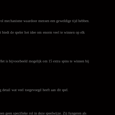
 4-rol mechanisme waardoor mensen een geweldige tijd hebben.
t biedt de speler het idee om enorm veel te winnen op elk
et is bijvoorbeeld mogelijk om 15 extra spins te winnen bij
 detail wat veel toegevoegd heeft aan dit spel.
n geen specifieke rol in deze speelwijze. Zij fungeren als