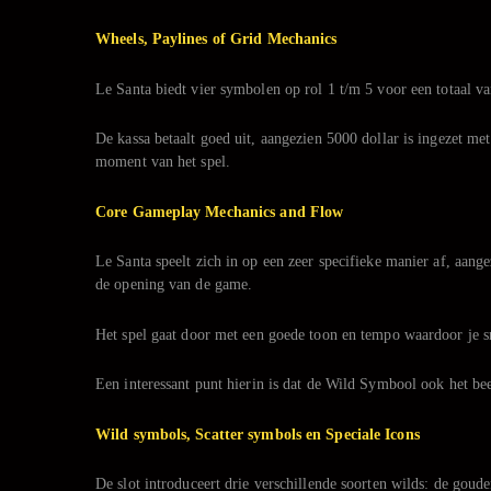
Wheels, Paylines of Grid Mechanics
Le Santa biedt vier symbolen op rol 1 t/m 5 voor een totaal v
De kassa betaalt goed uit, aangezien 5000 dollar is ingezet m
moment van het spel.
Core Gameplay Mechanics and Flow
Le Santa speelt zich in op een zeer specifieke manier af, aan
de opening van de game.
Het spel gaat door met een goede toon en tempo waardoor je sn
Een interessant punt hierin is dat de Wild Symbool ook het bee
Wild symbols, Scatter symbols en Speciale Icons
De slot introduceert drie verschillende soorten wilds: de gou