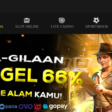
DA
SLOT ONLINE
LIVE CASINO
SPORTSBOOK