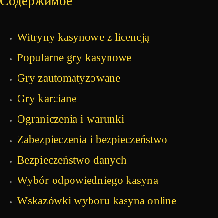
Содержимое
Witryny kasynowe z licencją
Popularne gry kasynowe
Gry zautomatyzowane
Gry karciane
Ograniczenia i warunki
Zabezpieczenia i bezpieczeństwo
Bezpieczeństwo danych
Wybór odpowiedniego kasyna
Wskazówki wyboru kasyna online