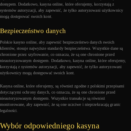
dostępem. Dodatkowo, kasyna online, które oferujemy, korzystają z
systemów autoryzacji, aby zapewnić, że tylko autoryzowani użytkownicy
mogą dostępować swoich kont.
Bezpieczeństwo danych
Polskie kasyno online, aby zapewnić bezpieczeństwo danych swoich
klientów, stosuje najwyższe standardy bezpieczeństwa. Wszystkie dane są
chronione przez szyfrowanie, co oznacza, że są one chronione przed
nieautoryzowanym dostępem. Dodatkowo, kasyna online, które oferujemy,
korzystają z systemów autoryzacji, aby zapewnić, że tylko autoryzowani
użytkownicy mogą dostępować swoich kont.
Kasyna online, które oferujemy, są również zgodne z polskimi przepisami
dotyczącymi ochrony danych, co oznacza, że są one chronione przed
nieautoryzowanym dostępem. Wszystkie transakcje są również
monitorowane, aby zapewnić, że są one uczciwe i nieprzekracają granic
legalności.
Wybór odpowiedniego kasyna