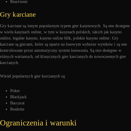
Reactoonz
Gry karciane
Gry karciane są innym popularnym typem gier kasynowych. Są one dostępne
w wielu kasynach online, w tym w kasynach polskich, takich jak kasyno
online, legalne kasyno, kasyno online blik, polskie kasyno online. Gry
karciane są gierami, które są oparte na losowym wyborze wyników i są one
kontrolowane przez automatyczny system losowania. Są one dostępne w
różnych wariantach, od klasycznych gier karcianych do nowoczesnych gier
karcianych.
Wśród popularnych gier karcianych są:
Poker
Blackjack
Baccarat
Roulette
Ograniczenia i warunki