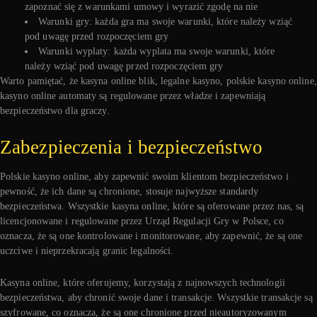
zapoznać się z warunkami umowy i wyrazić zgodę na nie
Warunki gry: każda gra ma swoje warunki, które należy wziąć
pod uwagę przed rozpoczęciem gry
Warunki wyplaty: każda wyplata ma swoje warunki, które
należy wziąć pod uwagę przed rozpoczęciem gry
Warto pamiętać, że kasyna online blik, legalne kasyno, polskie kasyno online,
kasyno online automaty są regulowane przez władze i zapewniają
bezpieczeństwo dla graczy.
Zabezpieczenia i bezpieczeństwo
Polskie kasyno online, aby zapewnić swoim klientom bezpieczeństwo i
pewność, że ich dane są chronione, stosuje najwyższe standardy
bezpieczeństwa. Wszystkie kasyna online, które są oferowane przez nas, są
licencjonowane i regulowane przez Urząd Regulacji Gry w Polsce, co
oznacza, że są one kontrolowane i monitorowane, aby zapewnić, że są one
uczciwe i nieprzekracają granic legalności.
Kasyna online, które oferujemy, korzystają z najnowszych technologii
bezpieczeństwa, aby chronić swoje dane i transakcje. Wszystkie transakcje są
szyfrowane, co oznacza, że są one chronione przed nieautoryzowanym