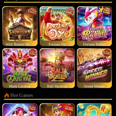
Wild Bounty Showdown
Fortune Ox
Fortune Rabbit
Mask Carnival
Bali Vacation
Speed Winner
Hot Games