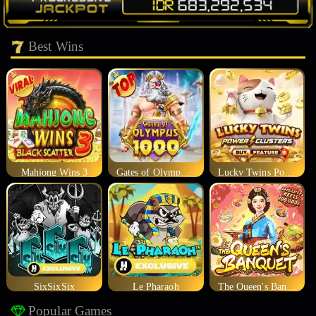
Best Wins
Mahjong Wins 3
Gates of Olympus 1000
Lucky Twins Power Clusters
SixSixSix
Le Pharaoh
The Queen's Banquet
Popular Games