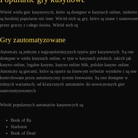
Wśród wielu gier kasynowych, które są dostępne w kasynach online, niektóre
są bardziej popularne niż inne. Wśród nich są gry, które są znane i szanowane
przez graczy z całego świata. Wśród nich są:
Gry zautomatyzowane
Automaty są jednym z najpopularniejszych typów gier kasynowych. Są one
dostępne w wielu kasynach online, w tym w kasynach polskich, takich jak
kasyno online, legalne kasyno, kasyno online blik, polskie kasyno online.
Automaty są gierami, które są oparte na losowym wyborze wyników i są one
kontrolowane przez automatyczny system losowania. Są one dostępne w
różnych wariantach, od klasycznych automatów do nowoczesnych gier
zautomatyzowanych.
Wśród popularnych automatów kasynowych są:
Book of Ra
Starburst
Book of Dead