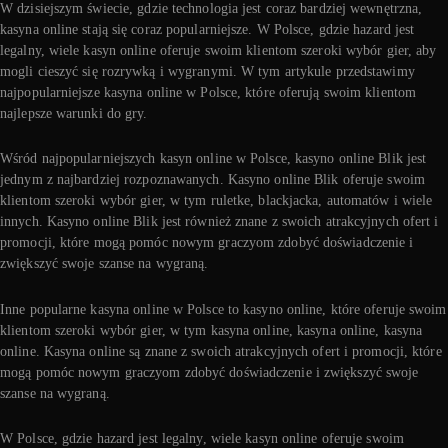
W dzisiejszym świecie, gdzie technologia jest coraz bardziej wewnętrzna,
kasyna online stają się coraz popularniejsze. W Polsce, gdzie hazard jest
legalny, wiele kasyn online oferuje swoim klientom szeroki wybór gier, aby
mogli cieszyć się rozrywką i wygranymi. W tym artykule przedstawimy
najpopularniejsze kasyna online w Polsce, które oferują swoim klientom
najlepsze warunki do gry.
Wśród najpopularniejszych kasyn online w Polsce, kasyno online Blik jest
jednym z najbardziej rozpoznawanych. Kasyno online Blik oferuje swoim
klientom szeroki wybór gier, w tym ruletke, blackjacka, automatów i wiele
innych. Kasyno online Blik jest również znane z swoich atrakcyjnych ofert i
promocji, które mogą pomóc nowym graczyom zdobyć doświadczenie i
zwiększyć swoje szanse na wygraną.
Inne popularne kasyna online w Polsce to kasyno online, które oferuje swoim
klientom szeroki wybór gier, w tym kasyna online, kasyna online, kasyna
online. Kasyna online są znane z swoich atrakcyjnych ofert i promocji, które
mogą pomóc nowym graczyom zdobyć doświadczenie i zwiększyć swoje
szanse na wygraną.
W Polsce, gdzie hazard jest legalny, wiele kasyn online oferuje swoim