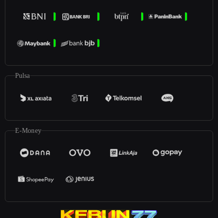
Pulsa
E-Money