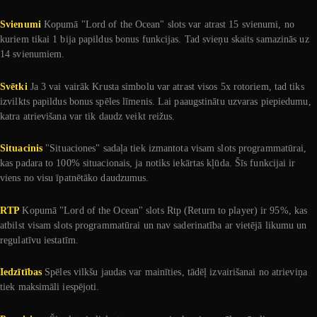
Svienumi
Kopumā "Lord of the Ocean" slots var atrast 15 svienumi, no
kuriem tikai 1 bija papildus bonus funkcijas. Tad svieņu skaits samazinās uz
14 svienumiem.
Svētki
Ja 3 vai vairāk Krusta simbolu var atrast visos 5x rotoriem, tad tiks
izvilkts papildus bonus spēles līmenis. Lai paaugstinātu uzvaras piepiedumu,
katra atrievišana var tik daudz veikt reižus.
Situacinis
"Situaciones" sadaļa tiek izmantota visam slots programmatūrai,
kas padara to 100% situacionais, ja notiks iekārtas kļūda. Šīs funkcijai ir
viens no visu īpatnētāko daudzumus.
RTP
Kopumā "Lord of the Ocean" slots Rtp (Return to player) ir 95%, kas
atbilst visam slots programmatūrai un nav saderinatība ar vietējā likumu un
regulatīvu iestatīm.
Iedzītības
Spēles vilkšu jaudas var mainīties, tādēļ izvairišanai no atrieviņa
tiek maksimāli iespējoti.