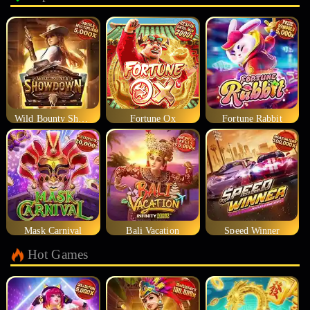
Wild Bounty Showdown
Fortune Ox
Fortune Rabbit
Mask Carnival
Bali Vacation
Speed Winner
Hot Games