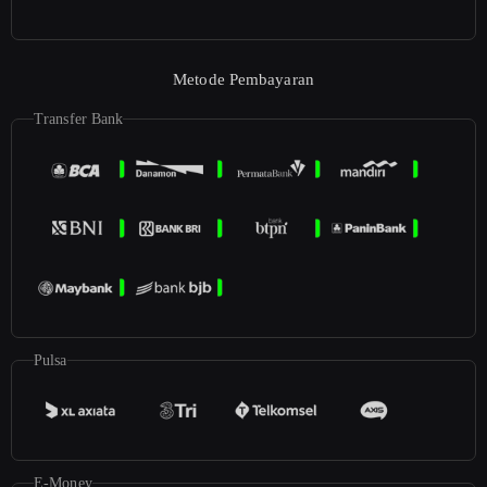
Metode Pembayaran
Transfer Bank
Pulsa
E-Money