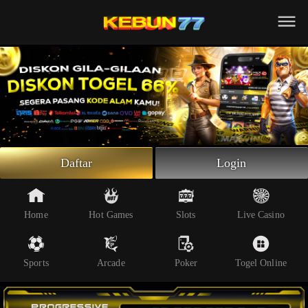
Beranda
Slot Online
Live Casino
Sportsbook
Arcade
Togel Online
Daftar
Login
Poker
Whatsapp
Home
Hot Games
Slots
Live Casino
Telegram
Sports
Arcade
Poker
Togel Online
Livechat