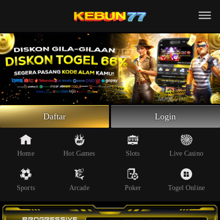
Beranda
Slot Online
Live Casino
Sportsbook
Arcade
Togel Online
Daftar
Login
Poker
Whatsapp
Home
Hot Games
Slots
Live Casino
Telegram
Sports
Arcade
Poker
Togel Online
Livechat