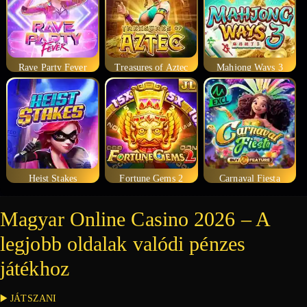
Rave Party Fever
Treasures of Aztec
Mahjong Ways 3
Heist Stakes
Fortune Gems 2
Carnaval Fiesta
Magyar Online Casino 2026 – A
legjobb oldalak valódi pénzes
játékhoz
▶️ JÁTSZANI