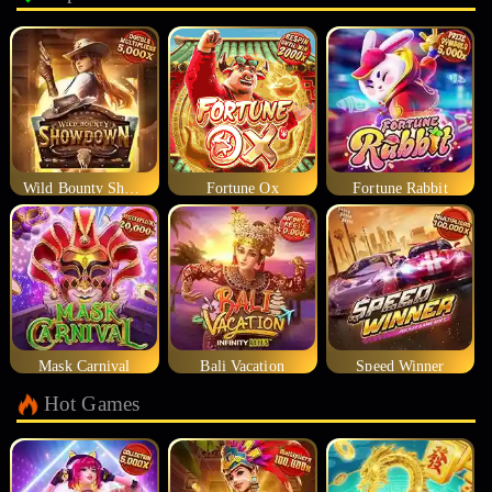
Wild Bounty Showdown
Fortune Ox
Fortune Rabbit
Mask Carnival
Bali Vacation
Speed Winner
Hot Games