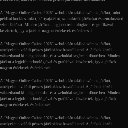
A “Magyar Online Casino 2026” weboldalán találod számos játékot, mint
például kockácsatolást, kártyajátékot, szimulációs játékokat és szórakoztató
szimulációkat. Minden játékot a legjobb technológiával és grafikával
készítettek, így a játékok nagyon érdekesek és érdekesek.
A “Magyar Online Casino 2026” weboldalán találod számos játékot,
amelyeket a valódi pénzes játékokhoz használhatod. A játékok közül
választhatod ki a legjobbodat, és a weboldal segíted a döntésben. Minden
játékot a legjobb technológiával és grafikával készítettek, így a játékok
nagyon érdekesek és érdekesek.
A “Magyar Online Casino 2026” weboldalán találod számos játékot,
amelyeket a valódi pénzes játékokhoz használhatod. A játékok közül
választhatod ki a legjobbodat, és a weboldal segíted a döntésben. Minden
játékot a legjobb technológiával és grafikával készítettek, így a játékok
nagyon érdekesek és érdekesek.
A “Magyar Online Casino 2026” weboldalán találod számos játékot,
amelyeket a valódi pénzes játékokhoz használhatod. A játékok közül