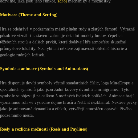
dozvíme, jaká jsou jeho funkce,
zdroj
mechaniky a možnostky.
Motivace (Theme and Setting)
Hra se odehrává v podzemním městě plném rudy a zlatých šamotů. Výrazně
působivé vizuální nastavení zahrnuje detailní modely budov, čepelích
těžebních strojů a dalších prvků, které dodávají hře atmosféru skutečné
průmyslové lokality. Nechybí ani některé zajímavosti ohledně historie a
geologie rudných ložisek.
Symbole a animace (Symbols and Animations)
Hra disponuje devíti symboly včetně standardních číslic, loga MineDropu a
speciálních symbolů jako jsou žádní kovový dvoulitr a minigramec. Tyto
symbole se objevují na celkem 5 možných řadicích políkách. Animace hrají
významnou roli ve výsledné dojme hráčů a NetEnt nezklamal. Některé prvky,
jako je animovaná dynamika a efektů, vytvářejí atmosféru opravdu živého
podzemního města.
Reely a rozličné možnosti (Reels and Paylines)