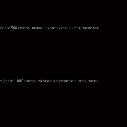
более 500 слотов, включая классические игры, такие как
т более 1 000 слотов, включая классические игры, такие