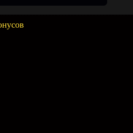
онусов