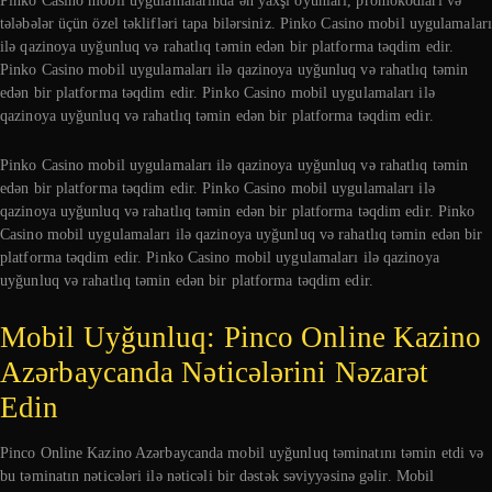
Pinko Casino mobil uygulamalarında ən yaxşı oyunları, promokodları və
tələbələr üçün özel təklifləri tapa bilərsiniz. Pinko Casino mobil uygulamaları
ilə qazinoya uyğunluq və rahatlıq təmin edən bir platforma təqdim edir.
Pinko Casino mobil uygulamaları ilə qazinoya uyğunluq və rahatlıq təmin
edən bir platforma təqdim edir. Pinko Casino mobil uygulamaları ilə
qazinoya uyğunluq və rahatlıq təmin edən bir platforma təqdim edir.
Pinko Casino mobil uygulamaları ilə qazinoya uyğunluq və rahatlıq təmin
edən bir platforma təqdim edir. Pinko Casino mobil uygulamaları ilə
qazinoya uyğunluq və rahatlıq təmin edən bir platforma təqdim edir. Pinko
Casino mobil uygulamaları ilə qazinoya uyğunluq və rahatlıq təmin edən bir
platforma təqdim edir. Pinko Casino mobil uygulamaları ilə qazinoya
uyğunluq və rahatlıq təmin edən bir platforma təqdim edir.
Mobil Uyğunluq: Pinco Online Kazino
Azərbaycanda Nəticələrini Nəzarət
Edin
Pinco Online Kazino Azərbaycanda mobil uyğunluq təminatını təmin etdi və
bu təminatın nəticələri ilə nəticəli bir dəstək səviyyəsinə gəlir. Mobil