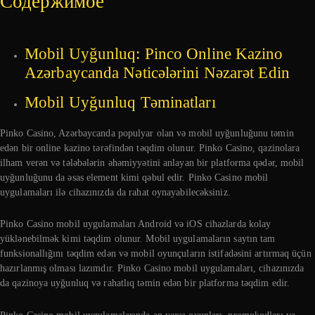
Содержимое
Mobil Uyğunluq: Pinco Online Kazino
Azərbaycanda Nəticələrini Nəzarət Edin
Mobil Uyğunluq Təminatları
Pinko Casino, Azərbaycanda populyar olan və mobil uyğunluğunu təmin
edən bir online kazino tərəfindən təqdim olunur. Pinko Casino, qazinolara
ilham verən və tələbələrin əhəmiyyətini anlayan bir platforma qədər, mobil
uyğunluğunu da əsas element kimi qəbul edir. Pinko Casino mobil
uygulamaları ilə cihazınızda da rahat oynayabilecəksiniz.
Pinko Casino mobil uygulamaları Android və iOS cihazlarda kolay
yüklənebilmək kimi təqdim olunur. Mobil uygulamaların saytın tam
funksionallığını təqdim edən və mobil oyunçuların istifadəsini artırmaq üçün
hazırlanmış olması lazımdır. Pinko Casino mobil uygulamaları, cihazınızda
da qazinoya uyğunluq və rahatlıq təmin edən bir platforma təqdim edir.