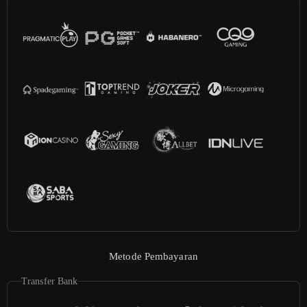
Metode Pembayaran
Transfer Bank