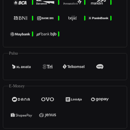
Pulsa
E-Money