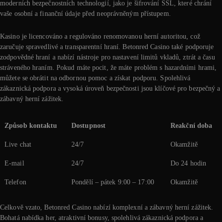
moderních bezpečnostních technologií, jako je šifrování SSL, které chrání
vaše osobní a finanční údaje před neoprávněným přístupem.
Kasino je licencováno a regulováno renomovanou herní autoritou, což
zaručuje spravedlivé a transparentní hraní. Betonred Casino také podporuje
zodpovědné hraní a nabízí nástroje pro nastavení limitů vkladů, ztrát a času
stráveného hraním. Pokud máte pocit, že máte problém s hazardními hrami,
můžete se obrátit na odbornou pomoc a získat podporu. Spolehlivá
zákaznická podpora a vysoká úroveň bezpečnosti jsou klíčové pro bezpečný a
zábavný herní zážitek.
Způsob kontaktu
Dostupnost
Reakční doba
Live chat
24/7
Okamžitě
E-mail
24/7
Do 24 hodin
Telefon
Pondělí – pátek 9:00 – 17:00
Okamžitě
Celkově vzato, Betonred Casino nabízí komplexní a zábavný herní zážitek.
Bohatá nabídka her, atraktivní bonusy, spolehlivá zákaznická podpora a