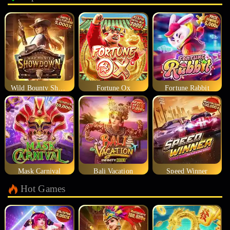
Wild Bounty Showdown
Fortune Ox
Fortune Rabbit
Mask Carnival
Bali Vacation
Speed Winner
Hot Games