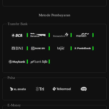
Metode Pembayaran
Transfer Bank
Pulsa
E-Money