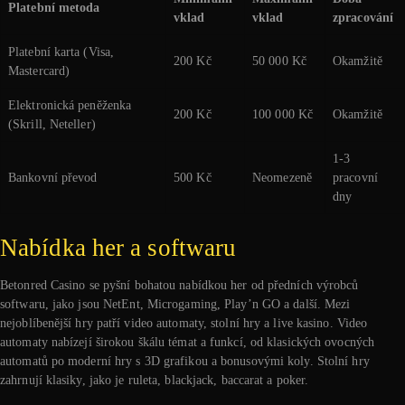
Platební metoda
vklad
vklad
zpracování
Platební karta (Visa,
200 Kč
50 000 Kč
Okamžitě
Mastercard)
Elektronická peněženka
200 Kč
100 000 Kč
Okamžitě
(Skrill, Neteller)
1-3
Bankovní převod
500 Kč
Neomezeně
pracovní
dny
Nabídka her a softwaru
Betonred Casino se pyšní bohatou nabídkou her od předních výrobců
softwaru, jako jsou NetEnt, Microgaming, Play’n GO a další. Mezi
nejoblíbenější hry patří video automaty, stolní hry a live kasino. Video
automaty nabízejí širokou škálu témat a funkcí, od klasických ovocných
automatů po moderní hry s 3D grafikou a bonusovými koly. Stolní hry
zahrnují klasiky, jako je ruleta, blackjack, baccarat a poker.