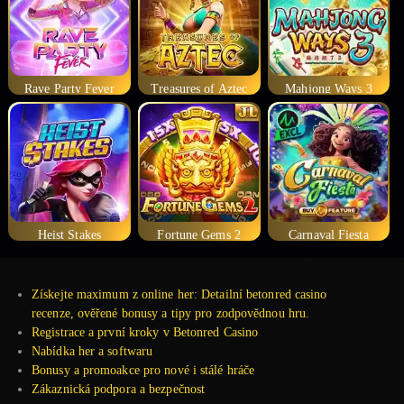
Rave Party Fever
Treasures of Aztec
Mahjong Ways 3
Heist Stakes
Fortune Gems 2
Carnaval Fiesta
Získejte maximum z online her: Detailní betonred casino
recenze, ověřené bonusy a tipy pro zodpovědnou hru.
Registrace a první kroky v Betonred Casino
Nabídka her a softwaru
Bonusy a promoakce pro nové i stálé hráče
Zákaznická podpora a bezpečnost