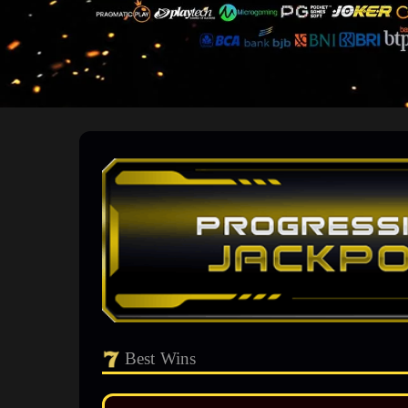
Best Wins