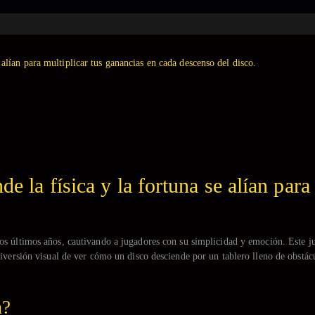
 alían para multiplicar tus ganancias en cada descenso del disco.
de la física y la fortuna se alían para
 últimos años, cautivando a jugadores con su simplicidad y emoción. Este jueg
iversión visual de ver cómo un disco desciende por un tablero lleno de obstác
a?