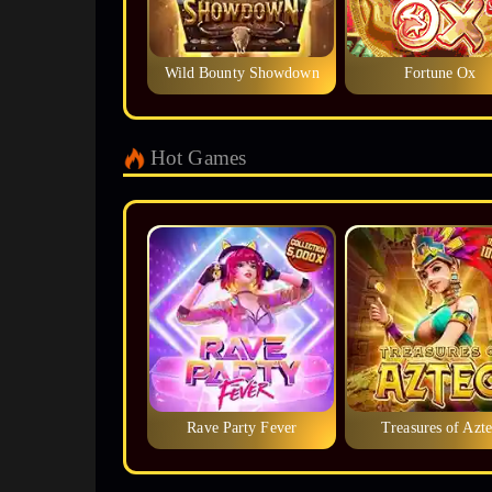
Wild Bounty Showdown
Fortune Ox
Hot Games
Rave Party Fever
Treasures of Azte