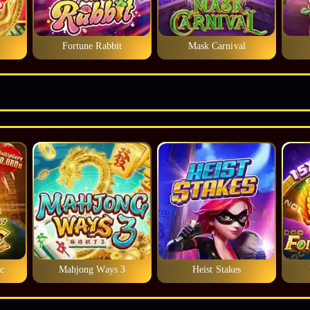
Fortune Rabbit
Mask Carnival
c
Mahjong Ways 3
Heist Stakes