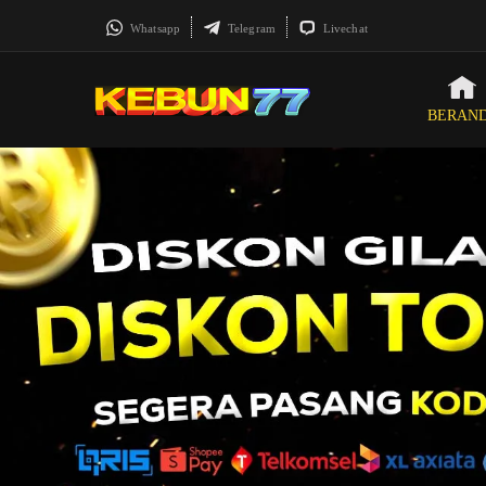
Whatsapp
Telegram
Livechat
BERAN