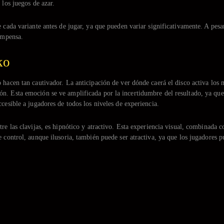
 los juegos de azar.
 cada variante antes de jugar, ya que pueden variar significativamente. A pesar 
compensa.
ko
 hacen tan cautivador. La anticipación de ver dónde caerá el disco activa los
n. Esta emoción se ve amplificada por la incertidumbre del resultado, ya qu
cesible a jugadores de todos los niveles de experiencia.
re las clavijas, es hipnótico y atractivo. Esta experiencia visual, combinada 
 control, aunque ilusoria, también puede ser atractiva, ya que los jugadores pu