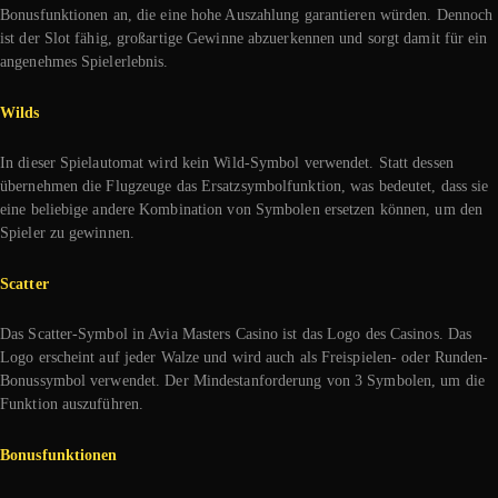
Bonusfunktionen an, die eine hohe Auszahlung garantieren würden. Dennoch
ist der Slot fähig, großartige Gewinne abzuerkennen und sorgt damit für ein
angenehmes Spielerlebnis.
Wilds
In dieser Spielautomat wird kein Wild-Symbol verwendet. Statt dessen
übernehmen die Flugzeuge das Ersatzsymbolfunktion, was bedeutet, dass sie
eine beliebige andere Kombination von Symbolen ersetzen können, um den
Spieler zu gewinnen.
Scatter
Das Scatter-Symbol in Avia Masters Casino ist das Logo des Casinos. Das
Logo erscheint auf jeder Walze und wird auch als Freispielen- oder Runden-
Bonussymbol verwendet. Der Mindestanforderung von 3 Symbolen, um die
Funktion auszuführen.
Bonusfunktionen