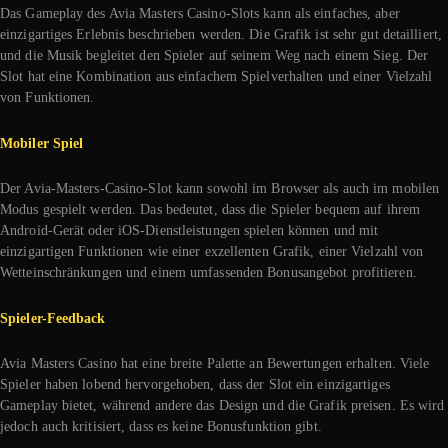
Das Gameplay des Avia Masters Casino-Slots kann als einfaches, aber
einzigartiges Erlebnis beschrieben werden. Die Grafik ist sehr gut detailliert,
und die Musik begleitet den Spieler auf seinem Weg nach einem Sieg. Der
Slot hat eine Kombination aus einfachem Spielverhalten und einer Vielzahl
von Funktionen.
Mobiler Spiel
Der Avia-Masters-Casino-Slot kann sowohl im Browser als auch im mobilen
Modus gespielt werden. Das bedeutet, dass die Spieler bequem auf ihrem
Android-Gerät oder iOS-Dienstleistungen spielen können und mit
einzigartigen Funktionen wie einer exzellenten Grafik, einer Vielzahl von
Wetteinschränkungen und einem umfassenden Bonusangebot profitieren.
Spieler-Feedback
Avia Masters Casino hat eine breite Palette an Bewertungen erhalten. Viele
Spieler haben lobend hervorgehoben, dass der Slot ein einzigartiges
Gameplay bietet, während andere das Design und die Grafik preisen. Es wird
jedoch auch kritisiert, dass es keine Bonusfunktion gibt.