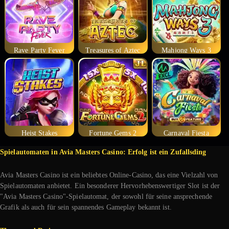
Rave Party Fever
Treasures of Aztec
Mahjong Ways 3
Heist Stakes
Fortune Gems 2
Carnaval Fiesta
Spielautomaten in Avia Masters Casino: Erfolg ist ein Zufallsding
Avia Masters Casino ist ein beliebtes Online-Casino, das eine Vielzahl von
Spielautomaten anbietet. Ein besonderer Hervorhebenswertiger Slot ist der
"Avia Masters Casino"-Spielautomat, der sowohl für seine ansprechende
Grafik als auch für sein spannendes Gameplay bekannt ist.