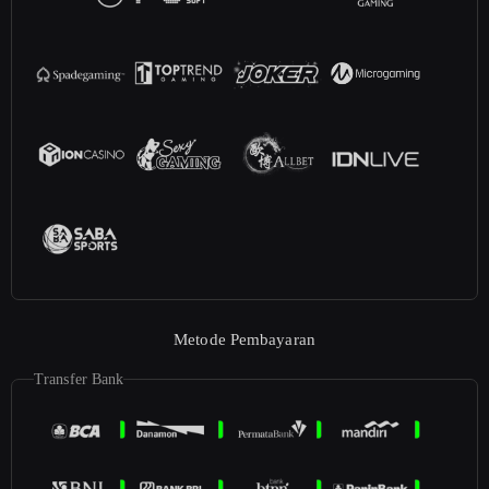
Metode Pembayaran
Transfer Bank