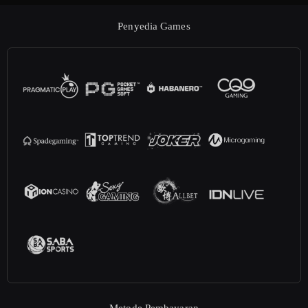
Penyedia Games
Metode Pembayaran