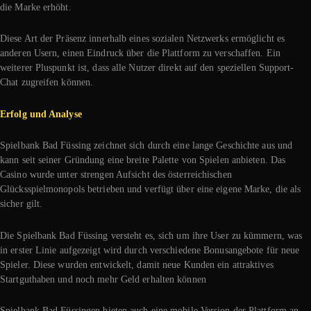
die Marke erhöht.
Diese Art der Präsenz innerhalb eines sozialen Netzwerks ermöglicht es
anderen Usern, einen Eindruck über die Plattform zu verschaffen. Ein
weiterer Pluspunkt ist, dass alle Nutzer direkt auf den speziellen Support-
Chat zugreifen können.
Erfolg und Analyse
Spielbank Bad Füssing zeichnet sich durch eine lange Geschichte aus und
kann seit seiner Gründung eine breite Palette von Spielen anbieten. Das
Casino wurde unter strengen Aufsicht des österreichischen
Glücksspielmonopols betrieben und verfügt über eine eigene Marke, die als
sicher gilt.
Die Spielbank Bad Füssing versteht es, sich um ihre User zu kümmern, was
in erster Linie aufgezeigt wird durch verschiedene Bonusangebote für neue
Spieler. Diese wurden entwickelt, damit neue Kunden ein attraktives
Startguthaben und noch mehr Geld erhalten können
Spielbank Bad Füssingen bieten auch eine mobile Version der Plattform an,