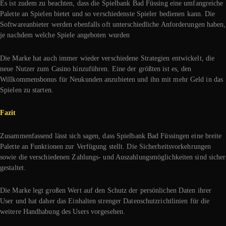
Es ist zudem zu beachten, dass die Spielbank Bad Füssing eine umfangreiche
Palette an Spielen bietet und so verschiedenste Spieler bedienen kann. Die
Softwareanbieter werden ebenfalls oft unterschiedliche Anforderungen haben,
je nachdem welche Spiele angeboten wurden
Die Marke hat auch immer wieder verschiedene Strategien entwickelt, die
neue Nutzer zum Casino hinzuführen. Eine der größten ist es, den
Willkommensbonus für Neukunden anzubieten und ihn mit mehr Geld in das
Spielen zu starten.
Fazit
Zusammenfassend lässt sich sagen, dass Spielbank Bad Füssingen eine breite
Palette an Funktionen zur Verfügung stellt. Die Sicherheitsvorkehrungen
sowie die verschiedenen Zahlungs- und Auszahlungsmöglichkeiten sind sicher
gestaltet.
Die Marke legt großen Wert auf den Schutz der persönlichen Daten ihrer
User und hat daher das Einhalten strenger Datenschutzrichtlinien für die
weitere Handhabung des Users vorgesehen.