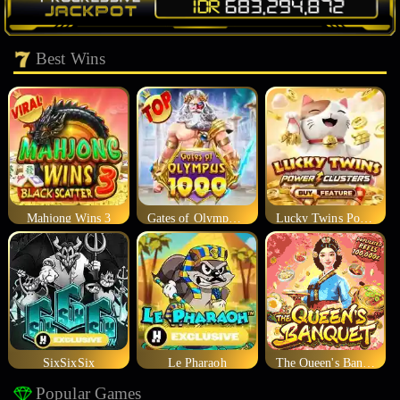
Best Wins
Mahjong Wins 3
Gates of Olympus 1000
Lucky Twins Power Clusters
SixSixSix
Le Pharaoh
The Queen's Banquet
Popular Games