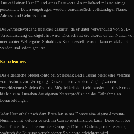
Auswahl einer User ID und eines Passworts. Anschließend müssen einige
persönliche Daten eingetragen werden, einschließlich vollständiger Name,
Adresse und Geburtsdatum.
Der Anmeldevorgang ist sicher gestaltet, da er unter Verwendung von SSL-
Verschlüsselung durchgeführt wird. Dies schützt die Userdaten der Nutzer vor
unerlaubter Weitergabe. Sobald das Konto erstellt wurde, kann es aktiviert
werden und sofort genutzt.
Kontofeatures
Das eigentliche Spielerkonto bei Spielbank Bad Füssing bietet eine Vielzahl
von Features zur Verfügung. Diese reichen von dem Zugang zu den
verschiedenen Spielen über die Möglichkeit der Geldtransfer auf das Konto
bis hin zum Aussehen des eigenen Nutzerprofils und der Teilnahme an
Bonusbildungen.
Jeder User erhält nach dem Erstellen seines Kontos eine eigene Account-
Nummer, mit welcher er sich im Casino identifizieren kann. Diese kann bei
Bedarf auch in andere von der Gruppe geführten Casinos genutzt werden,
wodurch die Nutzung verschiedener Spieleorte erleichtert wird.