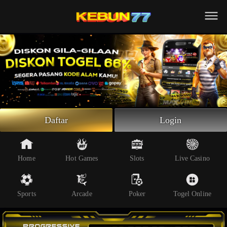
Beranda
Slot Online
Live Casino
Sportsbook
Arcade
Togel Online
Daftar
Login
Poker
Whatsapp
Home
Hot Games
Slots
Live Casino
Telegram
Sports
Arcade
Poker
Togel Online
Livechat