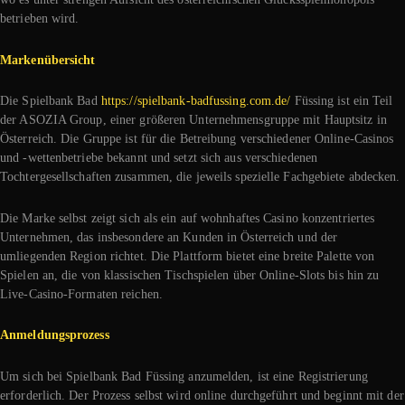
betrieben wird.
Markenübersicht
Die Spielbank Bad
https://spielbank-badfussing.com.de/
Füssing ist ein Teil
der ASOZIA Group, einer größeren Unternehmensgruppe mit Hauptsitz in
Österreich. Die Gruppe ist für die Betreibung verschiedener Online-Casinos
und -wettenbetriebe bekannt und setzt sich aus verschiedenen
Tochtergesellschaften zusammen, die jeweils spezielle Fachgebiete abdecken.
Die Marke selbst zeigt sich als ein auf wohnhaftes Casino konzentriertes
Unternehmen, das insbesondere an Kunden in Österreich und der
umliegenden Region richtet. Die Plattform bietet eine breite Palette von
Spielen an, die von klassischen Tischspielen über Online-Slots bis hin zu
Live-Casino-Formaten reichen.
Anmeldungsprozess
Um sich bei Spielbank Bad Füssing anzumelden, ist eine Registrierung
erforderlich. Der Prozess selbst wird online durchgeführt und beginnt mit der