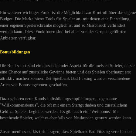
Ein weiterer wichtiger Punkt ist die Möglichkeit zur Kontroll über das eigene
Budget. Die Marke bietet Tools für Spieler an, mit denen eine Einstellung
einer eigenen Spielerschranke möglich ist und so Missbrauch verhindert
werden kann. Diese Funktionen sind bei allen von der Gruppe geführten
Anbietern verfügbar.
Bonusbildungen
Die Boni selbst sind ein entscheidender Aspekt für die meisten Spieler, da sie
eine Chance auf zusätzliche Gewinne bieten und das Spielen überhaupt erst
attraktiv machen können. Bei Spielbank Bad Füssing wurden verschiedene
Arten von Bonusangeboten geschaffen.
Dazu gehören neue Kundschaftsbildungsempfehlungen, sogenannte
"Willkommensbonus", die oft mit einem Startguthaben und zusätzlichem
Geld zu Spielen begleitet werden. Es gibt auch ein "Wettbonus" für
bestehende Spieler, welcher ebenfalls von Neukunden genutzt werden kann.
Zusammenfassend lässt sich sagen, dass Spielbank Bad Füssing verschiedene