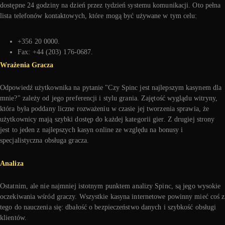
dostępne 24 godziny na dzień przez tydzień systemu komunikacji. Oto pełna
lista telefonów kontaktowych, które mogą być używane w tym celu:
+356 20 0000.
Fax: +44 (203) 176-0687.
Wrażenia Gracza
Odpowiedź użytkownika na pytanie "Czy Spinc jest najlepszym kasynem dla
mnie?" zależy od jego preferencji i stylu grania. Zajętość wyglądu witryny,
która była poddany liczne rozważeniu w czasie jej tworzenia sprawia, że
użytkownicy mają szybki dostęp do każdej kategorii gier. Z drugiej strony
jest to jeden z najlepszych kasyn online ze względu na bonusy i
specjalistyczna obsługa gracza.
Analiza
Ostatnim, ale nie najmniej istotnym punktem analizy Spinc, są jego wysokie
oczekiwania wśród graczy. Wszystkie kasyna internetowe powinny mieć coś z
tego do nauczenia się: dbałość o bezpieczeństwo danych i szybkość obsługi
klientów.