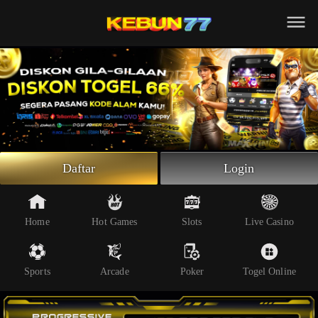
Beranda
Slot Online
Live Casino
Sportsbook
Arcade
Togel Online
Daftar
Login
Poker
Whatsapp
Home
Hot Games
Slots
Live Casino
Telegram
Sports
Arcade
Poker
Togel Online
Livechat