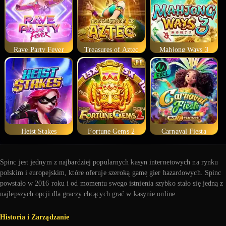
Rave Party Fever
Treasures of Aztec
Mahjong Ways 3
Heist Stakes
Fortune Gems 2
Carnaval Fiesta
Spinc jest jednym z najbardziej popularnych kasyn internetowych na rynku
polskim i europejskim, które oferuje szeroką gamę gier hazardowych. Spinc
powstało w 2016 roku i od momentu swego istnienia szybko stało się jedną z
najlepszych opcji dla graczy chcących grać w kasynie online.
Historia i Zarządzanie