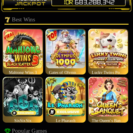
Best Wins
Mahjong Wins 3
Gates of Olympus 1000
Lucky Twins Power Clusters
SixSixSix
Le Pharaoh
The Queen's Banquet
Popular Games