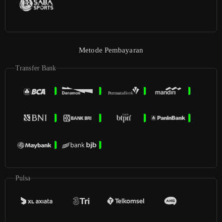
Metode Pembayaran
Transfer Bank
Pulsa