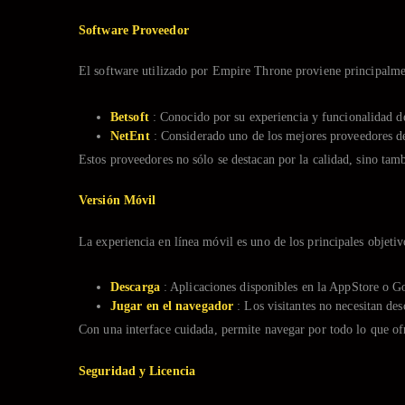
Software Proveedor
El software utilizado por Empire Throne proviene principalme
Betsoft
: Conocido por su experiencia y funcionalidad d
NetEnt
: Considerado uno de los mejores proveedores de
Estos proveedores no sólo se destacan por la calidad, sino tamb
Versión Móvil
La experiencia en línea móvil es uno de los principales objet
Descarga
: Aplicaciones disponibles en la AppStore o G
Jugar en el navegador
: Los visitantes no necesitan de
Con una interface cuidada, permite navegar por todo lo que of
Seguridad y Licencia