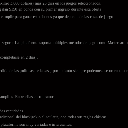
imo 3.000 dólares) más 25 gira en los juegos seleccionados.
egalan $150 en bonos con su primer ingreso durante esta oferta.
 cumplir para ganar estos bonos ya que depende de las casas de juego.
 y seguro. La plataforma soporta múltiples métodos de pago como Mastercard o V
completarse en 2 días).
dida de las políticas de la casa, por lo tanto siempre podemos asesorarnos con
amplias. Entre ellas encontramos:
des cantidades.
adicional del blackjack o el roulette, con todas sus reglas clásicas.
 plataforma son muy variadas e interesantes.