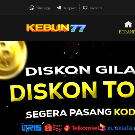
Whatsapp
Telegram
Livechat
BERAN