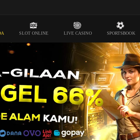
DA
SLOT ONLINE
LIVE CASINO
SPORTSBOOK