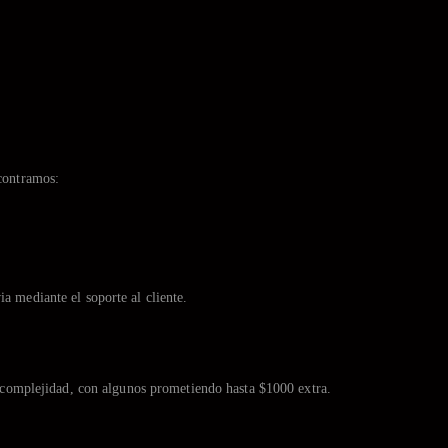
ncontramos:
a mediante el soporte al cliente.
 complejidad, con algunos prometiendo hasta $1000 extra.