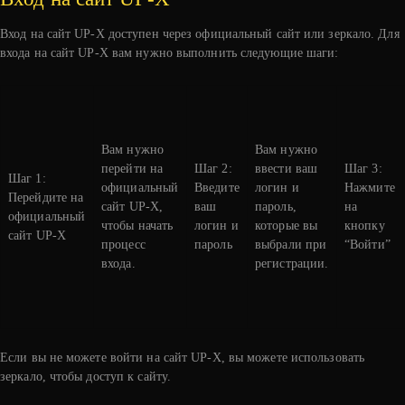
Вход на сайт UP-X доступен через официальный сайт или зеркало. Для
входа на сайт UP-X вам нужно выполнить следующие шаги:
Вам нужно
Вам нужно
перейти на
Шаг 2:
ввести ваш
Шаг 3:
Шаг 1:
официальный
Введите
логин и
Нажмите
Перейдите на
сайт UP-X,
ваш
пароль,
на
официальный
чтобы начать
логин и
которые вы
кнопку
сайт UP-X
процесс
пароль
выбрали при
“Войти”
входа.
регистрации.
Если вы не можете войти на сайт UP-X, вы можете использовать
зеркало, чтобы доступ к сайту.