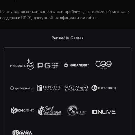
Если у вас возникли вопросы или проблемы, вы можете обратиться к
поддержке UP-X, доступной на официальном сайте.
Penyedia Games