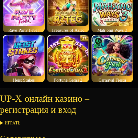
Rave Party Fever
Treasures of Aztec
Mahjong Ways 3
Heist Stakes
Fortune Gems 2
Carnaval Fiesta
UP-X онлайн казино –
регистрация и вход
▶️ ИГРАТЬ