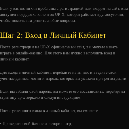
Если у вас возникли проблемы с регистрацией или входом на сайт, вам
доступен поддержка клиентов UP-X, которая работает круглосуточно,
чтобы помочь вам решить любые вопросы.
Шаг 2: Вход в Личный Кабинет
После регистрации на UP-X официальный сайт, вы можете начать
играть в онлайн-казино. Для этого вам нужно выполнить вход в
личный кабинет.
Для входа в личный кабинет, перейдите на ап икс и введите свои
учетные данные: логин и пароль, которые вы указали при регистрации.
Если вы забыли свой пароль, вы можете его восстановить, перейдя на
страницу up-x зеркало и следуя инструкциям.
После успешного входа в личный кабинет, вы сможете:
• Проверить свой баланс и историю игр;