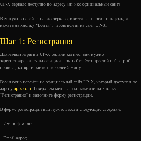
UP-X зеркало доступно по адресу [ап икс официальный сайт].
Вам нужно перейти на это зеркало, ввести ваш логин и пароль, и
нажать на кнопку “Войти”, чтобы войти на сайт UP-X.
Шаг 1: Регистрация
Для начала играть в UP-X онлайн казино, вам нужно
зарегистрироваться на официальном сайте. Это простой и быстрый
процесс, который займет не более 5 минут.
Вам нужно перейти на официальный сайт UP-X, который доступен по
адресу
up-x.com
. В верхнем меню сайта нажмите на кнопку
“Регистрация” и заполните форму регистрации.
В форме регистрации вам нужно ввести следующие сведения:
– Имя и фамилия;
– Email-адрес;