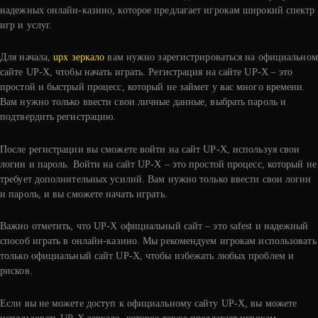
надежных онлайн-казино, которое предлагает игрокам широкий спектр
игр и услуг.
Для начала,
upx зеркало
вам нужно зарегистрироваться на официальном
сайте UP-X, чтобы начать играть. Регистрация на сайте UP-X – это
простой и быстрый процесс, который не займет у вас много времени.
Вам нужно только ввести свои личные данные, выбрать пароль и
подтвердить регистрацию.
После регистрации вы сможете войти на сайт UP-X, используя свои
логин и пароль. Войти на сайт UP-X – это простой процесс, который не
требует дополнительных усилий. Вам нужно только ввести свои логин
и пароль, и вы сможете начать играть.
Важно отметить, что UP-X официальный сайт – это safest и надежный
способ играть в онлайн-казино. Мы рекомендуем игрокам использовать
только официальный сайт UP-X, чтобы избежать любых проблем и
рисков.
Если вы не можете доступ к официальному сайту UP-X, вы можете