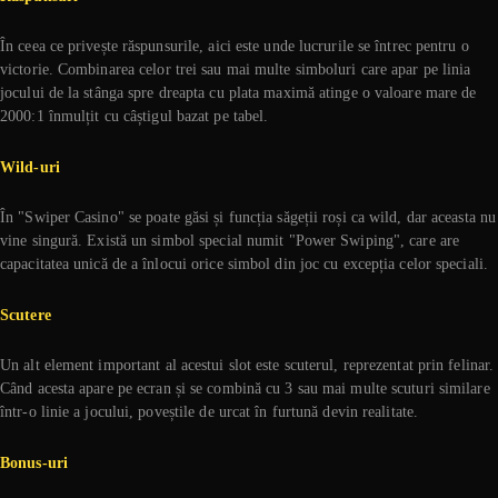
În ceea ce privește răspunsurile, aici este unde lucrurile se întrec pentru o
victorie. Combinarea celor trei sau mai multe simboluri care apar pe linia
jocului de la stânga spre dreapta cu plata maximă atinge o valoare mare de
2000:1 înmulțit cu câștigul bazat pe tabel.
Wild-uri
În "Swiper Casino" se poate găsi și funcția săgeții roși ca wild, dar aceasta nu
vine singură. Există un simbol special numit "Power Swiping", care are
capacitatea unică de a înlocui orice simbol din joc cu excepția celor speciali.
Scutere
Un alt element important al acestui slot este scuterul, reprezentat prin felinar.
Când acesta apare pe ecran și se combină cu 3 sau mai multe scuturi similare
într-o linie a jocului, poveștile de urcat în furtună devin realitate.
Bonus-uri