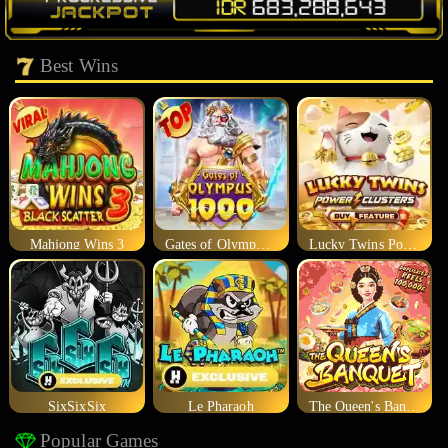
Best Wins
Mahjong Wins 3
Gates of Olympus 1000
Lucky Twins Power Clusters
SixSixSix
Le Pharaoh
The Queen's Banquet
Popular Games