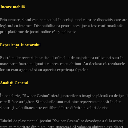
Jucare mobilă
Prin urmare, slotul este compatibil în același mod cu orice dispozitiv care are
legătură cu internet. Disponibilitatea pentru acest joc a fost confirmată atât
prin platforme de jocuri online cât și aplicativ.
Experiența Jucatorului
Există multe recenziile pe site-ul oficial unde majoritatea utilizatori sunt în
mare parte foarte mulțumiți cu ceea ce au obținut. Au declarat că rezultatele
lor nu erau așteptată și au apreciat experiența faptelor.
Analiții General
În concluzie, "Swiper Casino" oferă jucatorilor o imagine plăcută cu designul
care îl face atrăgător. Simbolurile sunt mai bine reprezentate decât în alte
sloturi și volatilitatea este echilibrată între diferite niveluri de risc.
Tabelul de plasament al jocului "Swiper Casino" se dovedește a fi la aceeași
stare ca majoritate din piață, care sugerează că valoarea obținută este direct