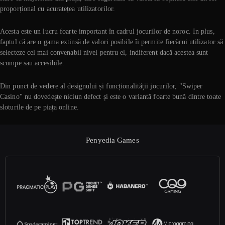
proporțional cu acuratețea utilizatorilor.
Acesta este un lucru foarte important în cadrul jocurilor de noroc. In plus,
faptul că are o gama extinsă de valori posibile îi permite fiecărui utilizator să
selecteze cel mai convenabil nivel pentru el, indiferent dacă acestea sunt
scumpe sau accesibile.
Din punct de vedere al designului și funcționalității jocurilor, "Swiper
Casino" nu dovedește niciun defect și este o variantă foarte bună dintre toate
sloturile de pe piața online.
Penyedia Games