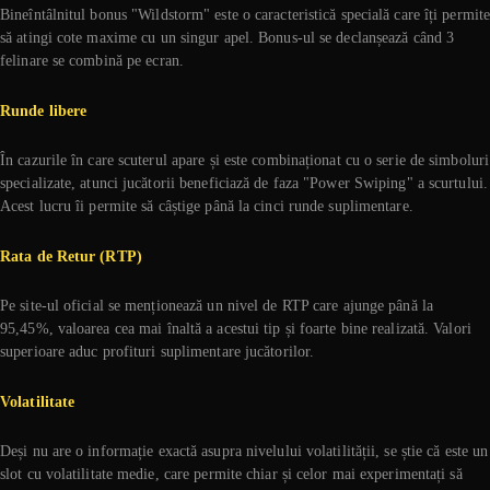
Bineîntâlnitul bonus "Wildstorm" este o caracteristică specială care îți permit
să atingi cote maxime cu un singur apel. Bonus-ul se declanșează când 3
felinare se combină pe ecran.
Runde libere
În cazurile în care scuterul apare și este combinaționat cu o serie de simboluri
specializate, atunci jucătorii beneficiază de faza "Power Swiping" a scurtului.
Acest lucru îi permite să câștige până la cinci runde suplimentare.
Rata de Retur (RTP)
Pe site-ul oficial se menționează un nivel de RTP care ajunge până la
95,45%, valoarea cea mai înaltă a acestui tip și foarte bine realizată. Valori
superioare aduc profituri suplimentare jucătorilor.
Volatilitate
Deși nu are o informație exactă asupra nivelului volatilității, se știe că este un
slot cu volatilitate medie, care permite chiar și celor mai experimentați să