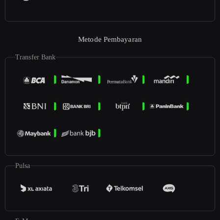
Metode Pembayaran
Transfer Bank
Pulsa