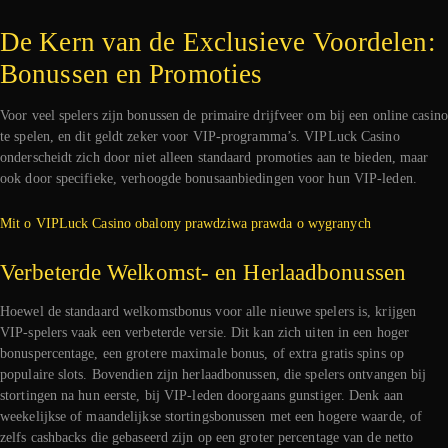
De Kern van de Exclusieve Voordelen:
Bonussen en Promoties
Voor veel spelers zijn bonussen de primaire drijfveer om bij een online casino
te spelen, en dit geldt zeker voor VIP-programma’s. VIPLuck Casino
onderscheidt zich door niet alleen standaard promoties aan te bieden, maar
ook door specifieke, verhoogde bonusaanbiedingen voor hun VIP-leden.
Mit o VIPLuck Casino obalony prawdziwa prawda o wygranych
Verbeterde Welkomst- en Herlaadbonussen
Hoewel de standaard welkomstbonus voor alle nieuwe spelers is, krijgen
VIP-spelers vaak een verbeterde versie. Dit kan zich uiten in een hoger
bonuspercentage, een grotere maximale bonus, of extra gratis spins op
populaire slots. Bovendien zijn herlaadbonussen, die spelers ontvangen bij
stortingen na hun eerste, bij VIP-leden doorgaans gunstiger. Denk aan
weekelijkse of maandelijkse stortingsbonussen met een hogere waarde, of
zelfs cashbacks die gebaseerd zijn op een groter percentage van de netto