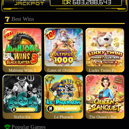
Best Wins
Mahjong Wins 3
Gates of Olympus 1000
Lucky Twins Power Clusters
SixSixSix
Le Pharaoh
The Queen's Banquet
Popular Games