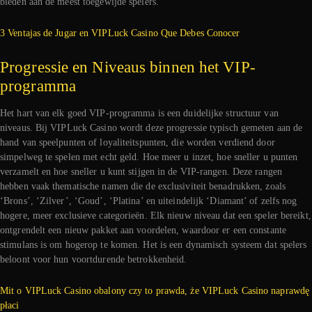
bieden aan de meest toegewijde spelers.
3 Ventajas de Jugar en VIPLuck Casino Que Debes Conocer
Progressie en Niveaus binnen het VIP-
programma
Het hart van elk goed VIP-programma is een duidelijke structuur van
niveaus. Bij VIPLuck Casino wordt deze progressie typisch gemeten aan de
hand van speelpunten of loyaliteitspunten, die worden verdiend door
simpelweg te spelen met echt geld. Hoe meer u inzet, hoe sneller u punten
verzamelt en hoe sneller u kunt stijgen in de VIP-rangen. Deze rangen
hebben vaak thematische namen die de exclusiviteit benadrukken, zoals
‘Brons’, ‘Zilver’, ‘Goud’, ‘Platina’ en uiteindelijk ‘Diamant’ of zelfs nog
hogere, meer exclusieve categorieën. Elk nieuw niveau dat een speler bereikt,
ontgrendelt een nieuw pakket aan voordelen, waardoor er een constante
stimulans is om hogerop te komen. Het is een dynamisch systeem dat spelers
beloont voor hun voortdurende betrokkenheid.
Mit o VIPLuck Casino obalony czy to prawda, że VIPLuck Casino naprawdę
płaci