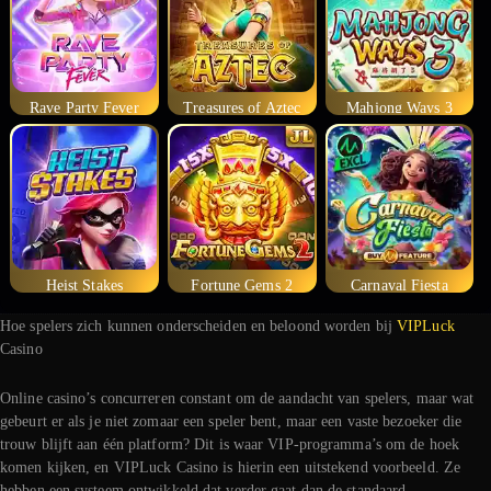
Rave Party Fever
Treasures of Aztec
Mahjong Ways 3
Heist Stakes
Fortune Gems 2
Carnaval Fiesta
Hoe spelers zich kunnen onderscheiden en beloond worden bij
VIPLuck
Casino
Online casino’s concurreren constant om de aandacht van spelers, maar wat
gebeurt er als je niet zomaar een speler bent, maar een vaste bezoeker die
trouw blijft aan één platform? Dit is waar VIP-programma’s om de hoek
komen kijken, en VIPLuck Casino is hierin een uitstekend voorbeeld. Ze
hebben een systeem ontwikkeld dat verder gaat dan de standaard