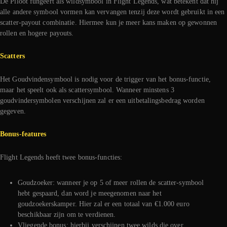
De Piloot fungeert als wildsymbool in Flight Legends, wat betekent dat hij
alle andere symbool vormen kan vervangen tenzij deze wordt gebruikt in een
scatter-payout combinatie. Hiermee kun je meer kans maken op gewonnen
rollen en hogere payouts.
Scatters
Het Goudvindensymbool is nodig voor de trigger van het bonus-functie,
maar het speelt ook als scattersymbool. Wanneer minstens 3
goudvindersymbolen verschijnen zal er een uitbetalingsbedrag worden
gegeven.
Bonus-features
Flight Legends heeft twee bonus-functies:
Goudzoeker: wanneer je op 5 of meer rollen de scatter-symbool
hebt gespaard, dan word je meegenomen naar het
goudzoekerskamper. Hier zal er een totaal van €1.000 euro
beschikbaar zijn om te verdienen.
Vliegende bonus: hierbij verschijnen twee wilds die over