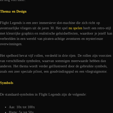
Thema en Design
Flight Legends is een zeer immersieve slot-machine die zich richt op
avontuurlijke vliegers uit de jaren 30. Het spel
nu spelen
heeft een retro-stijl
met kleurrijke graphics en realistische geluidseffecten, waardoor je jezelf kan
verbeelden in een wereld van piraten-achtige avonturen en mysterieuze
overwinningen.
Het spelbord bevat vijf rollen, verdeeld in drie rijen. De rollen zijn voorzien
van verschillende symbolen, waarvan sommigen meerwaarde hebben dan
anderen. Het thema wordt verder geïllustreerd door de gebruikte symbols,
zoals een zeer speciale piloot, een goudvindingspul en een vliegtuigmotor.
Symbols
De standaard-symbolen in Flight Legends zijn de volgende:
Aas: 10x tot 100x
Harte: 5x tot 50x