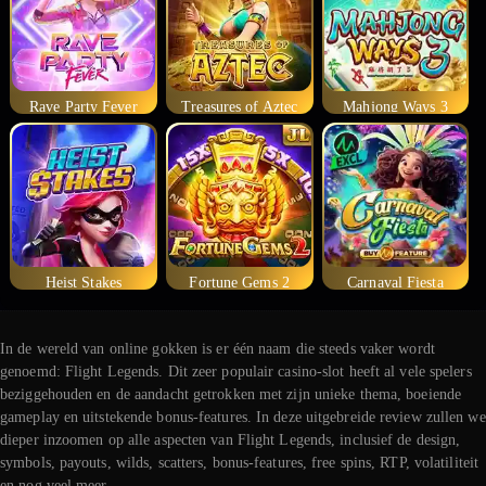
Rave Party Fever
Treasures of Aztec
Mahjong Ways 3
Heist Stakes
Fortune Gems 2
Carnaval Fiesta
In de wereld van online gokken is er één naam die steeds vaker wordt
genoemd: Flight Legends. Dit zeer populair casino-slot heeft al vele spelers
beziggehouden en de aandacht getrokken met zijn unieke thema, boeiende
gameplay en uitstekende bonus-features. In deze uitgebreide review zullen we
dieper inzoomen op alle aspecten van Flight Legends, inclusief de design,
symbols, payouts, wilds, scatters, bonus-features, free spins, RTP, volatiliteit
en nog veel meer.