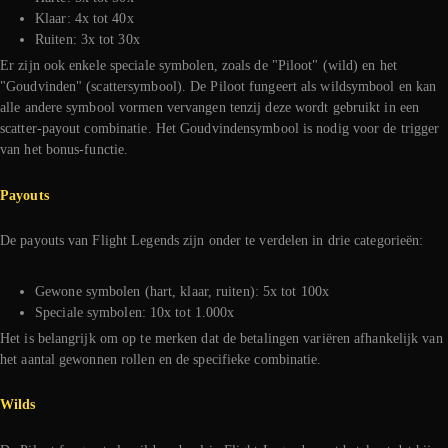
Klaar: 4x tot 40x
Ruiten: 3x tot 30x
Er zijn ook enkele speciale symbolen, zoals de "Piloot" (wild) en het
"Goudvinden" (scattersymbool). De Piloot fungeert als wildsymbool en kan
alle andere symbool vormen vervangen tenzij deze wordt gebruikt in een
scatter-payout combinatie. Het Goudvindensymbool is nodig voor de trigger
van het bonus-functie.
Payouts
De payouts van Flight Legends zijn onder te verdelen in drie categorieën:
Gewone symbolen (hart, klaar, ruiten): 5x tot 100x
Speciale symbolen: 10x tot 1.000x
Het is belangrijk om op te merken dat de betalingen variëren afhankelijk van
het aantal gewonnen rollen en de specifieke combinatie.
Wilds