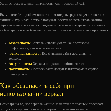
безопасность и функциональность, как и основной сайт.
Вы можете без проблем вносить и выводить средства, участвовать в
акциях и турнирах, а также получать доступ ко всем играм казино.
Зеркало позволяет вам наслаждаться любимыми азартными играми в
любое время и в любом месте, не беспокоясь о технических проблемах.
Безопасность:
Зеркала используют те же протоколы
шифрования, что и основной сайт.
Функциональность:
Все функции сайта доступны на
зеркале.
Актуальность:
Зеркала оперативно обновляются.
Доступность:
Обеспечивают доступ к платформе в случае
блокировки.
Как обезопасить себя при
использовании зеркал
Несмотря на то, что зеркала казино являются безопасным способом
обхода блокировок, важно соблюдать определенные меры