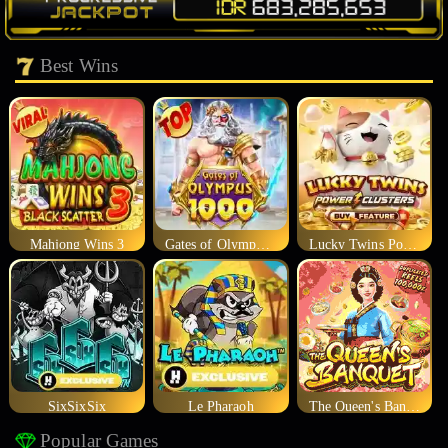
Best Wins
Mahjong Wins 3
Gates of Olympus 1000
Lucky Twins Power Clusters
SixSixSix
Le Pharaoh
The Queen's Banquet
Popular Games