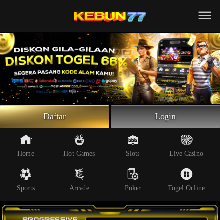
Beranda
Slot Online
Live Casino
Sportsbook
Arcade
Togel Online
Daftar
Login
Poker
Whatsapp
Home
Hot Games
Slots
Live Casino
Telegram
Sports
Arcade
Poker
Togel Online
Livechat