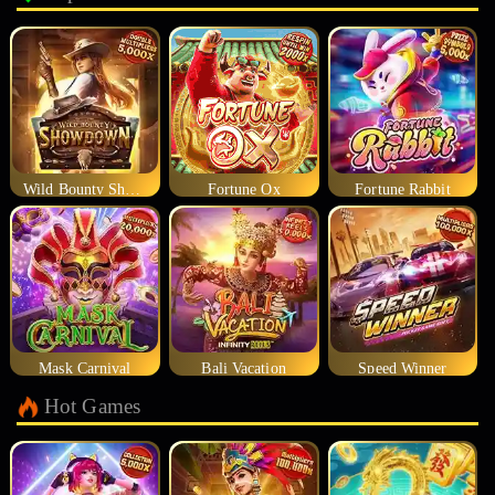
Wild Bounty Showdown
Fortune Ox
Fortune Rabbit
Mask Carnival
Bali Vacation
Speed Winner
Hot Games