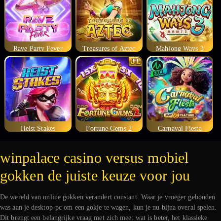
Rave Party Fever
Treasures of Aztec
Mahjong Ways 3
Heist Stakes
Fortune Gems 2
Carnaval Fiesta
winpalace casino versus mobiel
gokken de juiste keuze voor jou
De wereld van online gokken verandert constant. Waar je vroeger gebonden
was aan je desktop-pc om een gokje te wagen, kun je nu bijna overal spelen.
Dit brengt een belangrijke vraag met zich mee: wat is beter, het klassieke