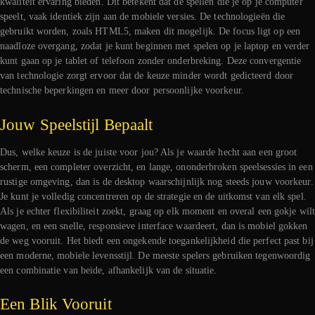
kwaliteit ervaring bieden. Dit betekent dat de spellen die je op je computer
speelt, vaak identiek zijn aan de mobiele versies. De technologieën die
gebruikt worden, zoals HTML5, maken dit mogelijk. De focus ligt op een
naadloze overgang, zodat je kunt beginnen met spelen op je laptop en verder
kunt gaan op je tablet of telefoon zonder onderbreking. Deze convergentie
van technologie zorgt ervoor dat de keuze minder wordt gedicteerd door
technische beperkingen en meer door persoonlijke voorkeur.
Jouw Speelstijl Bepaalt
Dus, welke keuze is de juiste voor jou? Als je waarde hecht aan een groot
scherm, een completer overzicht, en lange, ononderbroken speelsessies in een
rustige omgeving, dan is de desktop waarschijnlijk nog steeds jouw voorkeur.
Je kunt je volledig concentreren op de strategie en de uitkomst van elk spel.
Als je echter flexibiliteit zoekt, graag op elk moment en overal een gokje wilt
wagen, en een snelle, responsieve interface waardeert, dan is mobiel gokken
de weg vooruit. Het biedt een ongekende toegankelijkheid die perfect past bij
een moderne, mobiele levensstijl. De meeste spelers gebruiken tegenwoordig
een combinatie van beide, afhankelijk van de situatie.
Een Blik Vooruit