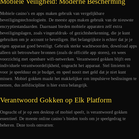
Mobiele Veiligheid: Moderne Bescherming
Mobiele casino’s en apps maken gebruik van vergelijkbare
beveiligingstechnologieën. De meeste apps maken gebruik van de nieuwste
encryptiestandaarden. Daarnaast bieden mobiele apparaten zelf extra
beveiligingslagen, zoals vingerafdruk- of gezichtsherkenning, die je kunt
gebruiken om je account te beveiligen. Het belangrijkste is echter dat je je
eigen apparaat goed beveiligt. Gebruik sterke wachtwoorden, download apps
alleen uit betrouwbare bronnen (zoals de officiële app stores), en wees
voorzichtig met openbare wifi-netwerken. Verantwoord gokken blijft een
individuele verantwoordelijkheid, ongeacht het apparaat. Stel limieten in
voor je speelduur en je budget, en speel nooit met geld dat je niet kunt
missen. Mobiel gokken maakt het makkelijker om impulsieve beslissingen te
nemen, dus zelfdiscipline is hier extra belangrijk.
Verantwoord Gokken op Elk Platform
Ongeacht of je op een desktop of mobiel speelt, is verantwoord gokken
essentieel. De meeste online casino’s bieden tools om je speelgedrag te
beheren. Deze tools omvatten: