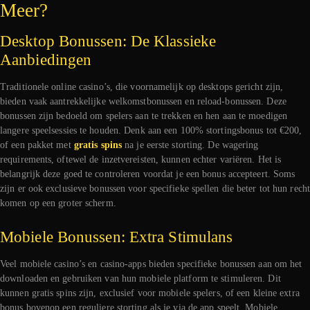
Meer?
Desktop Bonussen: De Klassieke
Aanbiedingen
Traditionele online casino’s, die voornamelijk op desktops gericht zijn,
bieden vaak aantrekkelijke welkomstbonussen en reload-bonussen. Deze
bonussen zijn bedoeld om spelers aan te trekken en hen aan te moedigen
langere speelsessies te houden. Denk aan een 100% stortingsbonus tot €200,
of een pakket met
gratis spins
na je eerste storting. De wagering
requirements, oftewel de inzetvereisten, kunnen echter variëren. Het is
belangrijk deze goed te controleren voordat je een bonus accepteert. Soms
zijn er ook exclusieve bonussen voor specifieke spellen die beter tot hun recht
komen op een groter scherm.
Mobiele Bonussen: Extra Stimulans
Veel mobiele casino’s en casino-apps bieden specifieke bonussen aan om het
downloaden en gebruiken van hun mobiele platform te stimuleren. Dit
kunnen gratis spins zijn, exclusief voor mobiele spelers, of een kleine extra
bonus bovenop een reguliere storting als je via de app speelt. Mobiele