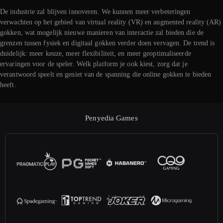
De industrie zal blijven innoveren. We kunnen meer verbeteringen
verwachten op het gebied van virtual reality (VR) en augmented reality (AR)
gokken, wat mogelijk nieuwe manieren van interactie zal bieden die de
grenzen tussen fysiek en digitaal gokken verder doen vervagen. De trend is
duidelijk: meer keuze, meer flexibiliteit, en meer geoptimaliseerde
ervaringen voor de speler. Welk platform je ook kiest, zorg dat je
verantwoord speelt en geniet van de spanning die online gokken te bieden
heeft.
Penyedia Games