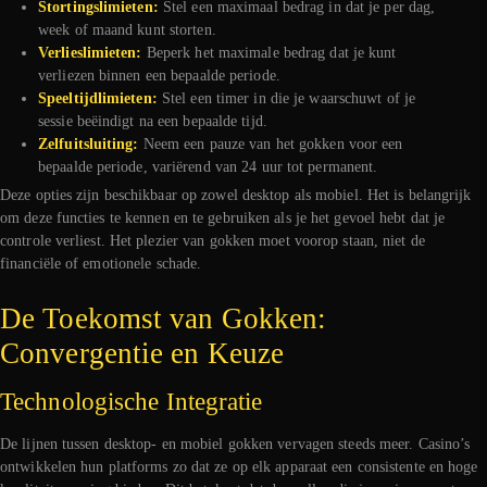
Stortingslimieten:
Stel een maximaal bedrag in dat je per dag,
week of maand kunt storten.
Verlieslimieten:
Beperk het maximale bedrag dat je kunt
verliezen binnen een bepaalde periode.
Speeltijdlimieten:
Stel een timer in die je waarschuwt of je
sessie beëindigt na een bepaalde tijd.
Zelfuitsluiting:
Neem een pauze van het gokken voor een
bepaalde periode, variërend van 24 uur tot permanent.
Deze opties zijn beschikbaar op zowel desktop als mobiel. Het is belangrijk
om deze functies te kennen en te gebruiken als je het gevoel hebt dat je
controle verliest. Het plezier van gokken moet voorop staan, niet de
financiële of emotionele schade.
De Toekomst van Gokken:
Convergentie en Keuze
Technologische Integratie
De lijnen tussen desktop- en mobiel gokken vervagen steeds meer. Casino’s
ontwikkelen hun platforms zo dat ze op elk apparaat een consistente en hoge