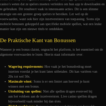
casino’s weten dat ze spelers moeten verleiden om hun app te downloaden en
te gebruiken. Dit resulteert vaak in interessante acties. Dit is een slimme
strategie om een grotere groep spelers te bereiken. Let wel op de
voorwaarden, want ook hier zijn inzetvereisten van toepassing. Soms zijn
mobiele bonussen gekoppeld aan specifieke mobiele spellen, wat een leuke
manier kan zijn om nieuwe titels te ontdekken.
De Praktische Kant van Bonussen
Wanneer je een bonus claimt, ongeacht het platform, is het essentieel om de
algemene voorwaarden te lezen. Hierin staat informatie over:
Wagering requirements:
Hoe vaak je het bonusbedrag moet
inzetten voordat je het kunt laten uitbetalen. Dit kan variëren van
20x tot wel 50x.
Maximale winst:
Soms is er een limiet aan hoeveel je kunt
winnen met een bonus.
Uitsluiting van spellen:
Niet alle spellen dragen evenveel bij
aan het voldoen aan de inzetvereisten. Live casino spellen dragen
bijvoorbeeld vaak minder bij dan slots.