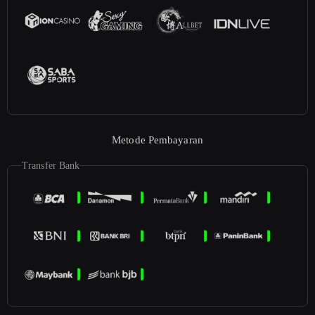
Metode Pembayaran
Transfer Bank