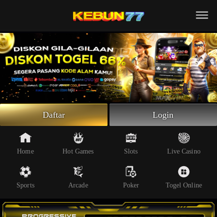
Beranda
Slot Online
Live Casino
Sportsbook
Arcade
Togel Online
Daftar
Login
Poker
Whatsapp
Home
Hot Games
Slots
Live Casino
Telegram
Sports
Arcade
Poker
Togel Online
Livechat