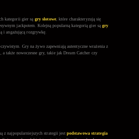
h kategorii gier są
gry slotowe
, które charakteryzują się
gresywnym jackpotem. Kolejną popularną kategorią gier są
gry
ną i angażującą rozgrywkę.
zeczywistym. Gry na żywo zapewniają autentyczne wrażenia z
, a także nowoczesne gry, takie jak Dream Catcher czy
ą z najpopularniejszych strategii jest
podstawowa strategia