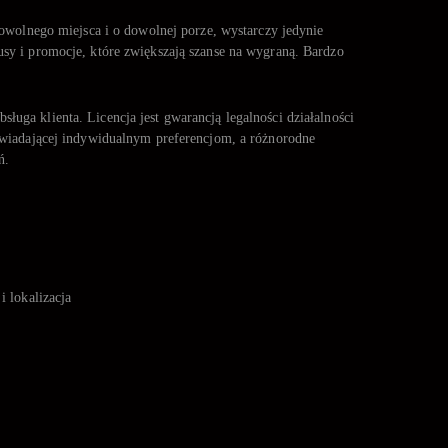
owolnego miejsca i o dowolnej porze, wystarczy jedynie
nusy i promocje, które zwiększają szanse na wygraną. Bardzo
ługa klienta. Licencja jest gwarancją legalności działalności
owiadającej indywidualnym preferencjom, a różnorodne
ń.
i lokalizacja