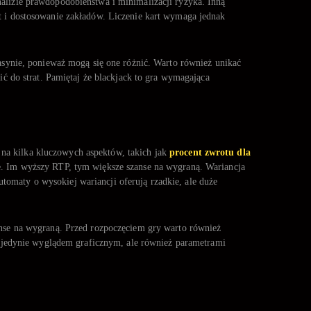
 analizie prawdopodobieństwa i minimalizacji ryzyka. Inną
art i dostosowanie zakładów. Liczenie kart wymaga jednak
asynie, ponieważ mogą się one różnić. Warto również unikać
ć do strat. Pamiętaj że blackjack to gra wymagająca
na kilka kluczowych aspektów, takich jak
procent zwrotu dla
e. Im wyższy RTP, tym większe szanse na wygraną. Wariancja
utomaty o wysokiej wariancji oferują rzadkie, ale duże
anse na wygraną. Przed rozpoczęciem gry warto również
ę jedynie wyglądem graficznym, ale również parametrami