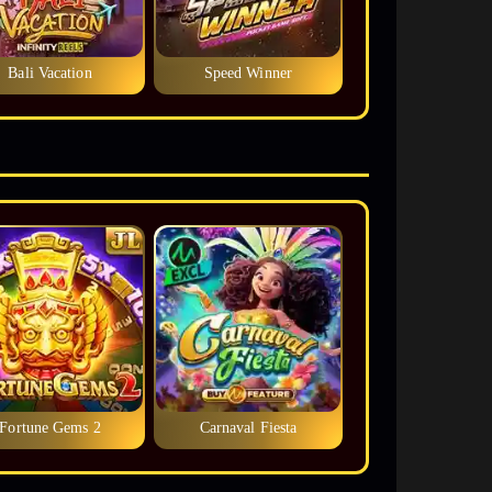
Bali Vacation
Speed Winner
Fortune Gems 2
Carnaval Fiesta