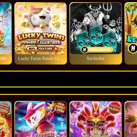
1000
Lucky Twins Power Clusters
SixSixSix