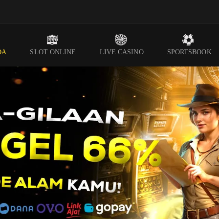
DA
SLOT ONLINE
LIVE CASINO
SPORTSBOOK