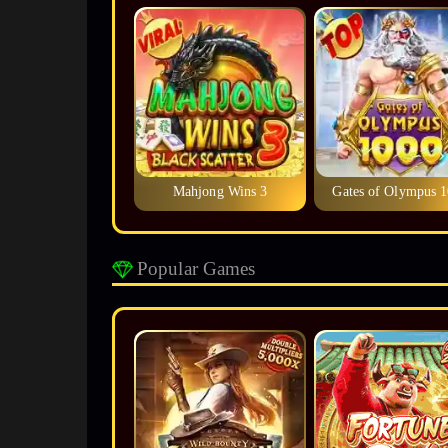
Mahjong Wins 3
Gates of Olympus 
Popular Games