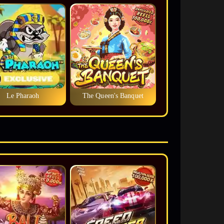
Le Pharaoh
The Queen's Banquet