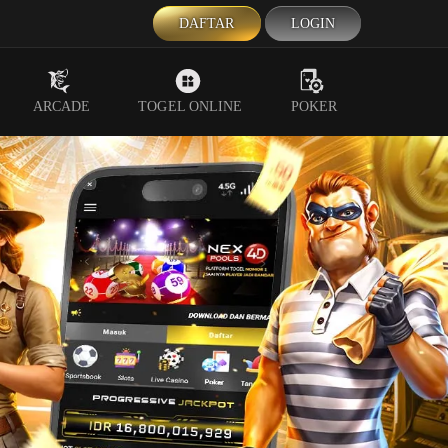
DAFTAR
LOGIN
ARCADE
TOGEL ONLINE
POKER