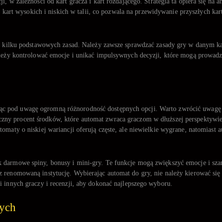
ji, w zależności od kart gracza i kart rozdającego. Strategia ta opiera się na
ji kart wysokich i niskich w talii, co pozwala na przewidywanie przyszłych k
egać kilku podstawowych zasad. Należy zawsze sprawdzać zasady gry w danym k
należy kontrolować emocje i unikać impulsywnych decyzji, które mogą prowadzi
ąc pod uwagę ogromną różnorodność dostępnych opcji. Warto zwrócić uwagę 
yczny procent środków, które automat zwraca graczom w dłuższej perspektywi
omaty o niskiej wariancji oferują częste, ale niewielkie wygrane, natomiast a
k darmowe spiny, bonusy i mini-gry. Te funkcje mogą zwiększyć emocje i sz
ez renomowaną instytucję. Wybierając automat do gry, nie należy kierować si
i innych graczy i recenzji, aby dokonać najlepszego wyboru.
ych